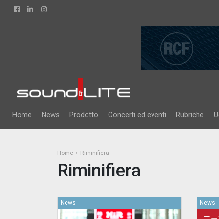
Facebook
Linkedin
Instagram
Home
News
Prodotto
Concerti ed eventi
Rubriche
U
Home
Riminifiera
Riminifiera
News
News