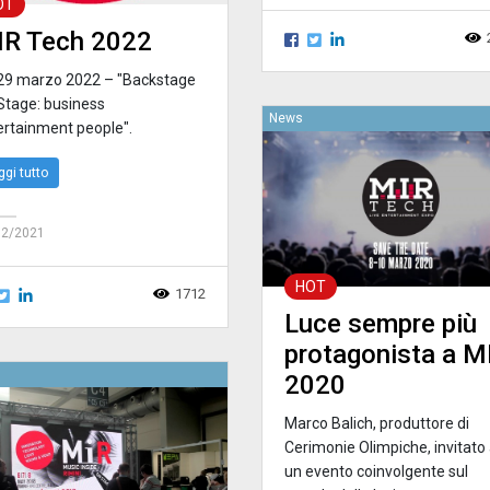
OT
IR Tech 2022
29 marzo 2022 – "Backstage
Stage: business
News
ertainment people".
ggi tutto
12/2021
HOT
1712
Luce sempre più
protagonista a M
2020
Marco Balich, produttore di
Cerimonie Olimpiche, invitato
un evento coinvolgente sul