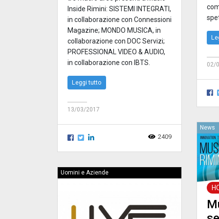
com
Inside Rimini: SISTEMI INTEGRATI,
spe
in collaborazione con Connessioni
Magazine; MONDO MUSICA, in
Le
collaborazione con DOC Servizi;
PROFESSIONAL VIDEO & AUDIO,
in collaborazione con IBTS.
02/
Leggi tutto
13/03/2017
News
2409
Uomini e Aziende
H
Mu
se