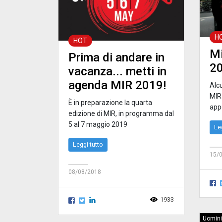
H
HOT
Mi
Prima di andare in
2
vacanza... metti in
agenda MIR 2019!
Alcu
MIR 
È in preparazione la quarta
app
edizione di MIR, in programma dal
5 al 7 maggio 2019
Le
Leggi tutto
15/
08/08/2018
1933
Uomini