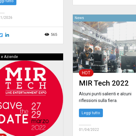
ggi tutto
01/2026
News
565
 e Aziende
HOT
MIR Tech 2022
Alcuni punti salienti e alcuni
riflessioni sulla fiera.
Leggi tutto
01/04/2022