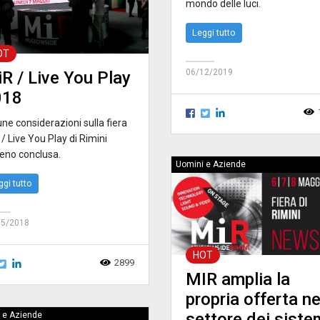
mondo delle luci.
Leggi tutto
OT
06/12/2019
R / Live You Play
018
ne considerazioni sulla fiera
/ Live You Play di Rimini
eno conclusa.
Uomini e Aziende
ggi tutto
05/2018
HOT
2899
MIR amplia la
propria offerta ne
settore dei siste
 e Aziende