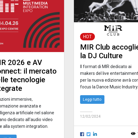
HOT
MIR Club accogli
la DJ Culture
R 2026 e AV
Il format di MIR dedicato ai
nnect: il mercato
makers del live entertainment
lle tecnologie
per la nuova edizione avrà c
tegrate
focus la Dance Music Industry
uzioni immersive,
Leggi tutto
omazione avanzata e
lligenza artificiale nel salone
12/02/2024
iano dedicato all'audio video
e alla system integration.