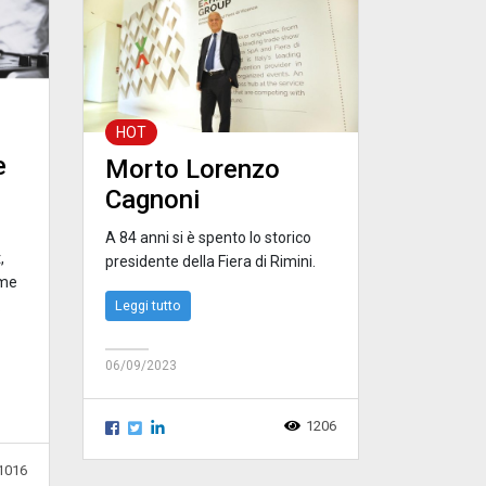
HOT
e
Morto Lorenzo
Cagnoni
A 84 anni si è spento lo storico
,
presidente della Fiera di Rimini.
ome
Leggi tutto
.
06/09/2023
1206
1016