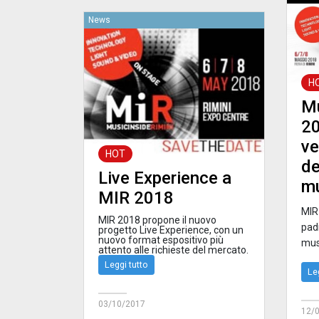
News
H
Mu
20
ve
HOT
de
Live Experience a
mu
MIR 2018
MIR
MIR 2018 propone il nuovo
pad
progetto Live Experience, con un
nuovo format espositivo più
mus
attento alle richieste del mercato.
Leggi tutto
Le
03/10/2017
12/