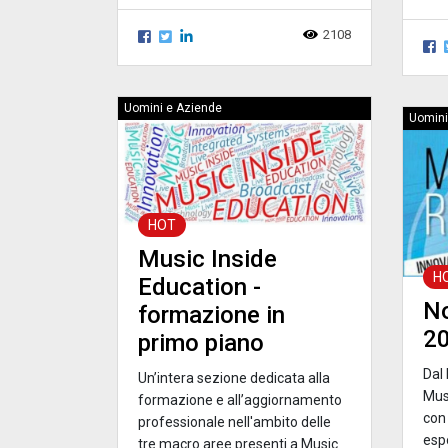
2108
Uomini e Aziende
Uomini
HOT
Music Inside
H
Education -
No
formazione in
2
primo piano
Dal 
Un’intera sezione dedicata alla
Mus
formazione e all’aggiornamento
con
professionale nell'ambito delle
espo
tre macro aree presenti a Music