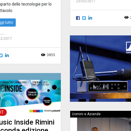
23/03/2017
parto delle tecnologie per lo
ttacolo.
ggi tutto
02/2017
3855
OT
Uomini e Aziende
sic Inside Rimini
conda edizione