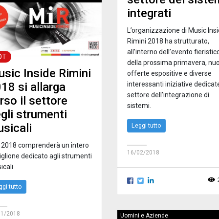
integrati
L’organizzazione di Music Ins
Rimini 2018 ha strutturato,
all’interno dell’evento fieristic
OT
della prossima primavera, nu
sic Inside Rimini
offerte espositive e diverse
18 si allarga
interessanti iniziative dedicat
settore dell’integrazione di
rso il settore
sistemi.
gli strumenti
sicali
Leggi tutto
 2018 comprenderà un intero
16/02/2018
iglione dedicato agli strumenti
icali
ggi tutto
01/2018
Uomini e Aziende