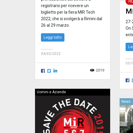
H
registrarsi per ricevere un
M
biglietto per la fiera MIR Tech
2022, che si svolgerà a Rimini dal
27-
26 al 29 marzo.
On 
ent
Leggi tutto
Le
04/03/2022
03/
2019
Uomini e Aziende
News