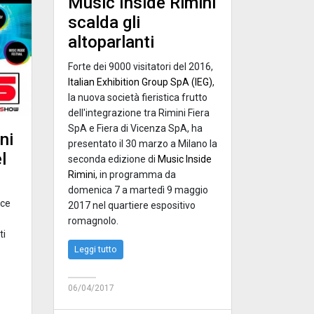
Music Inside Rimini
scalda gli
altoparlanti
Forte dei 9000 visitatori del 2016,
Italian Exhibition Group SpA (IEG)
,
la nuova società fieristica frutto
dell'integrazione tra Rimini Fiera
SpA e Fiera di Vicenza SpA, ha
ni
presentato il 30 marzo a Milano la
l
seconda edizione di
Music Inside
Rimini
, in programma da
domenica 7 a martedì 9 maggio
sce
2017 nel quartiere espositivo
romagnolo.
ti
Leggi tutto
06/04/2017