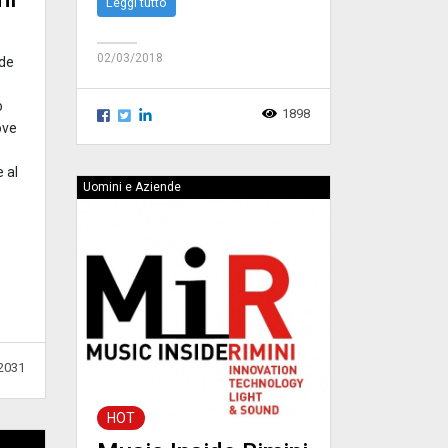
Leggi tutto
02/03/2018
ide
o
1898
ove
e al
Uomini e Aziende
2031
HOT