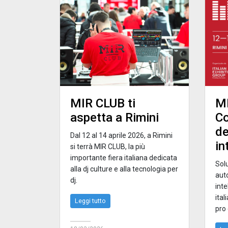
MIR CLUB ti
MI
aspetta a Rimini
Co
de
Dal 12 al 14 aprile 2026, a Rimini
in
si terrà MIR CLUB, la più
importante fiera italiana dedicata
Sol
alla dj culture e alla tecnologia per
aut
dj.
inte
ital
Leggi tutto
pro 