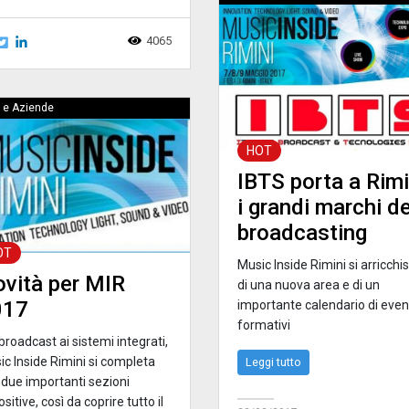
4065
 e Aziende
HOT
IBTS porta a Rimi
i grandi marchi de
broadcasting
OT
Music Inside Rimini si arricchi
vità per MIR
di una nuova area e di un
017
importante calendario di even
formativi
broadcast ai sistemi integrati,
ic Inside Rimini si completa
Leggi tutto
 due importanti sezioni
sitive, così da coprire tutto il