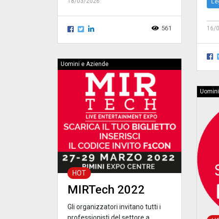
18/03/2026
Le
561
16/
Uomini e Aziende
Uomini
HOT
MIRTech 2022
Gli organizzatori invitano tutti i
professionisti del settore a