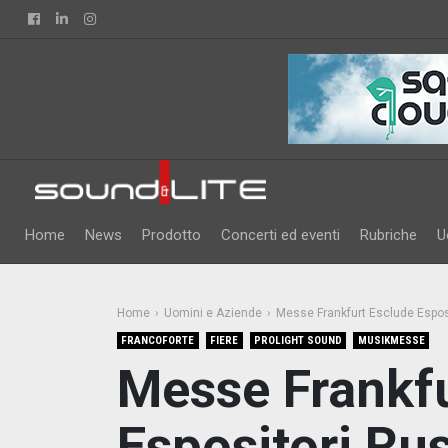
Facebook
Linkedin
Instagram
Home
News
Prodotto
Concerti ed eventi
Rubriche
U
Home
Uomini e Aziende
Messe Frankfurt Esclude Esposi
FRANCOFORTE
FIERE
PROLIGHT SOUND
MUSIKMESSE
Messe Frankfu
Espositori Rus