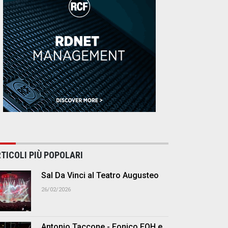
TICOLI PIÙ POPOLARI
Sal Da Vinci al Teatro Augusteo
26/02/2026
Antonio Taccone - Fonico FOH e