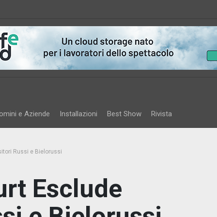
omini e Aziende
Installazioni
Best Show
Rivista
tori Russi e Bielorussi
rt Esclude
si e Bielorussi