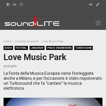
Facebook
Linkedin
Instagram
Home
Concerti ed eventi
Love Music Park
AUDIO
FESTIVAL
LINEARRAY
PRASE ENGINEERING
TURBOSOUND
Love Music Park
01-07-2019
La Festa della Musica Europea viene festeggiata
anche a Milano, e per l’occasione è stato rispolverato
un Turbosound che fa “cantare” la musica
elettronica.