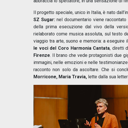
abbraccia lo spettatore, in una sensazione di f
Il progetto speciale, unico in Italia, è nato dall’
SZ Sugar:
nel documentario viene raccontato co
della prima esecuzione dal vivo della versi
rielaborato come musica assoluta, sul testo d
viaggio tra arte, suono e memoria: a eseguire il
le voci del Coro Harmonia Cantata
, diretti
Firenze
. Il brano che vede protagonisti due gig
immagini, nelle emozioni e nelle testimonianze
racconto non solo da ascoltare. Che si concl
Morricone, Maria Travia,
lette dalla sua lette