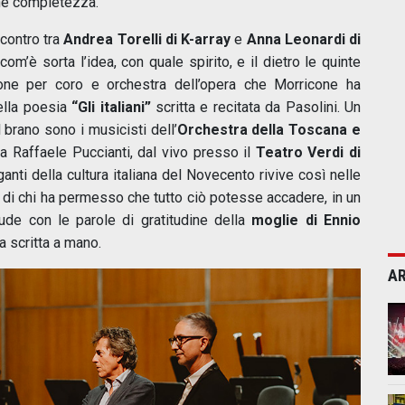
ine completezza.
incontro tra
Andrea Torelli di K-array
e
Anna Leonardi di
m’è sorta l’idea, con quale spirito, e il dietro le quinte
one per coro e orchestra dell’opera che Morricone ha
ella poesia
“Gli italiani”
scritta e recitata da Pasolini. Un
 brano sono i musicisti dell’
Orchestra della Toscana e
 da Raffaele Puccianti, dal vivo presso il
Teatro Verdi di
anti della cultura italiana del Novecento rivive così nelle
 di chi ha permesso che tutto ciò potesse accadere, in un
ude con le parole di gratitudine della
moglie di Ennio
ra scritta a mano.
AR