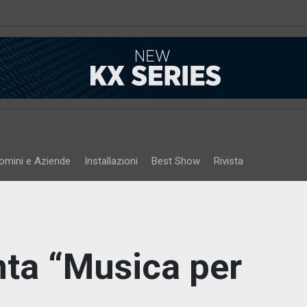
omini e Aziende
Installazioni
Best Show
Rivista
nta “Musica per