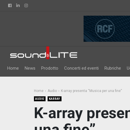
Facebook
Linkedin
Instagram
Home
News
Prodotto
Concerti ed eventi
Rubriche
U
Home
Audio
K-array presenta “Musica per una fine”
AUDIO
KARRAY
K-array prese
una fine”