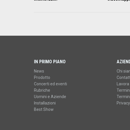
IN PRIMO PIANO
AZIEN
News
Chi si
Prodotto
Contatt
Concerti ed eventi
Lavora 
Rubriche
Termini
Uomini e Aziende
Termini
Installazioni
Privacy
Best Show