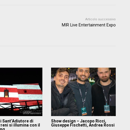
Articolo successivo
MIR Live Entertainment Expo
di Sant’Adiutore di
Show design – Jacopo Ricci,
reni si illumina con il
Giuseppe Fischetti, Andrea Rossi
ing