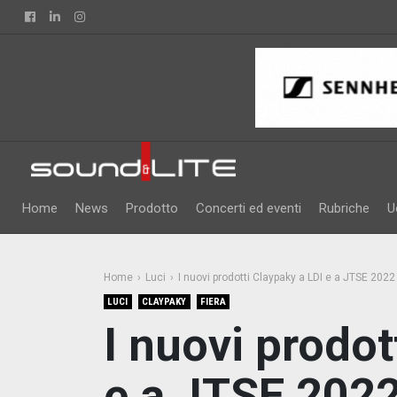
Facebook
Linkedin
Instagram
Home
News
Prodotto
Concerti ed eventi
Rubriche
U
Home
Luci
I nuovi prodotti Claypaky a LDI e a JTSE 2022
LUCI
CLAYPAKY
FIERA
I nuovi prodot
e a JTSE 202