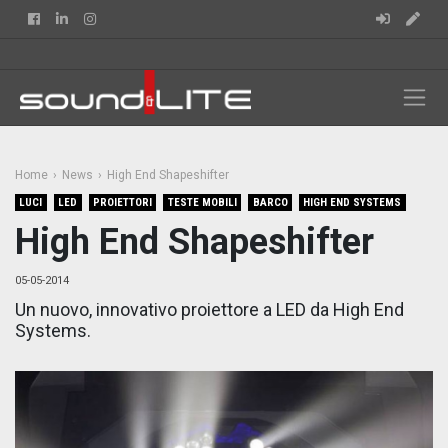
Facebook
Linkedin
Instagram
Home
News
High End Shapeshifter
LUCI
LED
PROIETTORI
TESTE MOBILI
BARCO
HIGH END SYSTEMS
High End Shapeshifter
05-05-2014
Un nuovo, innovativo proiettore a LED da High End
Systems.