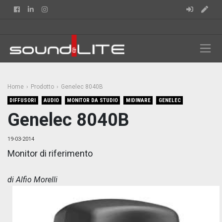
Facebook
Linkedin
Instagram
Home
Prodotto
Genelec 8040B
DIFFUSORI
AUDIO
MONITOR DA STUDIO
MIDIWARE
GENELEC
Genelec 8040B
19-03-2014
Monitor di riferimento
di Alfio Morelli