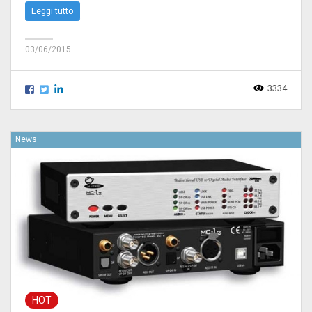
Leggi tutto
03/06/2015
3334
News
HOT