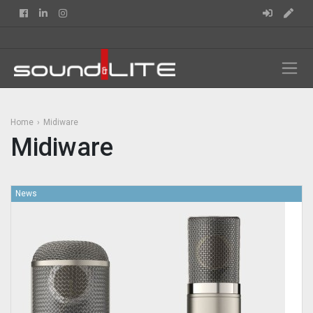
Facebook
Linkedin
Instagram
Home
Midiware
Midiware
News