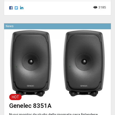
3185
News
HOT
Genelec 8351A
Nuovi monitor da studio della rinomata casa finlandese.