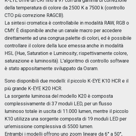
K-EYE offre un CRI fino a 97 con una gamma di correzione
della temperatura di colore da 2500 K a 7500 k (controllo
CTO più correzione RAGCB).
La sintesi cromatica è controllabile in modalità RAW, RGB o
CMY. È disponibile anche un canale macro per accedere
direttamente ad una congrua palette di colori, ed è possibile
controllare il colore della luce emessa anche in modalità
HSL (Hue, Saturation e Luminosity; rispettivamente colore,
saturazione e luminosità). L'algoritmo di controllo software
è stato appositamente sviluppato da Osram.
Sono disponibili due modelli: il piccolo K-EYE K10 HCR e il
più grande K-EYE K20 HCR.
La sorgente luminosa del modello K20 è composta
complessivamente di 37 moduli LED, per un flusso
luminoso totale in uscita di 11.000 lumen, mentre il piccolo
K10 utilizza una sorgente composta di 19 moduli LED per
un'emissione complessiva di 5500 lumen.
Entrambi i modelli offrono uno zoom lineare da 6° a 50°,