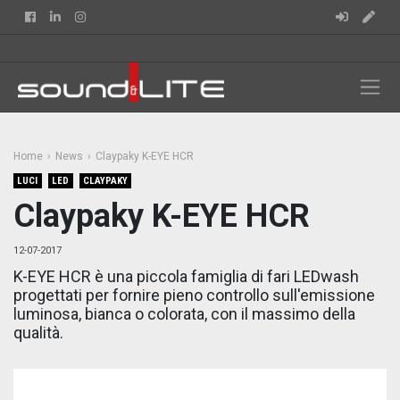
Facebook
Linkedin
Instagram
Home
News
Claypaky K-EYE HCR
LUCI
LED
CLAYPAKY
Claypaky K-EYE HCR
12-07-2017
K-EYE HCR è una piccola famiglia di fari LEDwash
progettati per fornire pieno controllo sull'emissione
luminosa, bianca o colorata, con il massimo della
qualità.