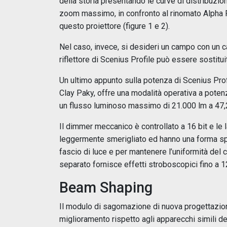
della storia presentando le curve di distribuzio
zoom massimo, in confronto al rinomato Alpha P
questo proiettore (figure 1 e 2).
Nel caso, invece, si desideri un campo con un car
riflettore di Scenius Profile può essere sostitu
Un ultimo appunto sulla potenza di Scenius Profi
Clay Paky, offre una modalità operativa a potenz
un flusso luminoso massimo di 21.000 lm a 47,2
Il dimmer meccanico è controllato a 16 bit e le
leggermente smerigliato ed hanno una forma spe
fascio di luce e per mantenere l’uniformità del c
separato fornisce effetti stroboscopici fino a 1
Beam Shaping
Il modulo di sagomazione di nuova progettazion
miglioramento rispetto agli apparecchi simili dei