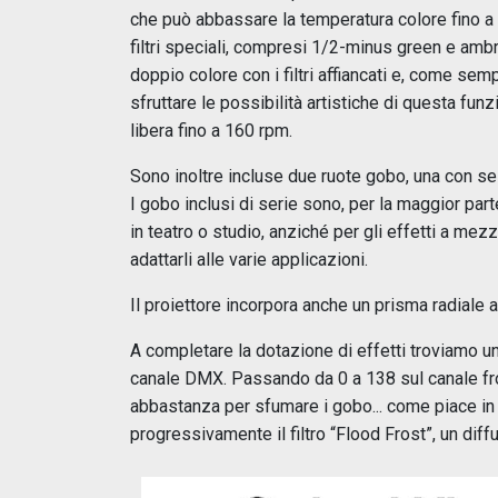
che può abbassare la temperatura colore fino a 27
filtri speciali, compresi 1/2-minus green e ambr
doppio colore con i filtri affiancati e, come semp
sfruttare le possibilità artistiche di questa fun
libera fino a 160 rpm.
Sono inoltre incluse due ruote gobo, una con sei 
I gobo inclusi di serie sono, per la maggior part
in teatro o studio, anziché per gli effetti a mez
adattarli alle varie applicazioni.
Il proiettore incorpora anche un prisma radiale 
A completare la dotazione di effetti troviamo un 
canale DMX. Passando da 0 a 138 sul canale frost
abbastanza per sfumare i gobo... come piace in 
progressivamente il filtro “Flood Frost”, un dif