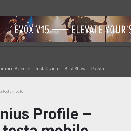
omini e Aziende
Installazioni
Best Show
Rivista
a testa mobile
nius Profile –
testa mobile