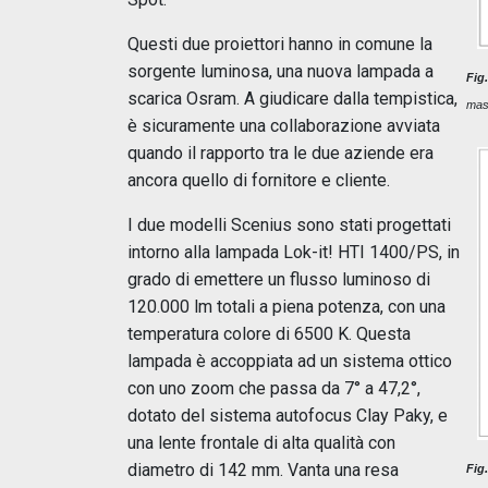
Questi due proiettori hanno in comune la
sorgente luminosa, una nuova lampada a
Fig.
scarica Osram. A giudicare dalla tempistica,
mass
è sicuramente una collaborazione avviata
quando il rapporto tra le due aziende era
ancora quello di fornitore e cliente.
I due modelli Scenius sono stati progettati
intorno alla lampada Lok-it! HTI 1400/PS, in
grado di emettere un flusso luminoso di
120.000 lm totali a piena potenza, con una
temperatura colore di 6500 K. Questa
lampada è accoppiata ad un sistema ottico
con uno zoom che passa da 7° a 47,2°,
dotato del sistema autofocus Clay Paky, e
una lente frontale di alta qualità con
diametro di 142 mm. Vanta una resa
Fig.