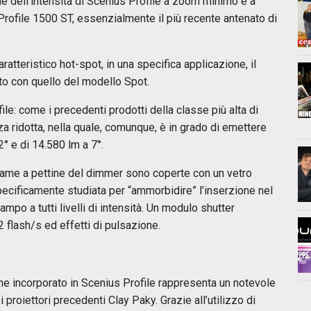
ne dell’intensità di Scenius Profile a zoom minimo e a
rofile 1500 ST, essenzialmente il più recente antenato di
atteristico hot-spot, in una specifica applicazione, il
ito con quello del modello Spot.
le: come i precedenti prodotti della classe più alta di
a ridotta, nella quale, comunque, è in grado di emettere
° e di 14.580 lm a 7°.
 lame a pettine del dimmer sono coperte con un vetro
cificamente studiata per “ammorbidire” l’inserzione nel
ampo a tutti livelli di intensità. Un modulo shutter
2 flash/s ed effetti di pulsazione.
e incorporato in Scenius Profile rappresenta un notevole
 proiettori precedenti Clay Paky. Grazie all’utilizzo di