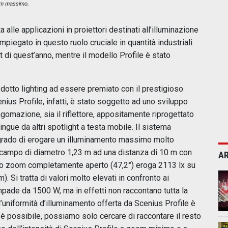
m massimo.
 alle applicazioni in proiettori destinati all’illuminazione
piegato in questo ruolo cruciale in quantità industriali
 di quest’anno, mentre il modello Profile è stato
dotto lighting ad essere premiato con il prestigioso
ius Profile, infatti, è stato soggetto ad uno sviluppo
agomazione, sia il riflettore, appositamente riprogettato
ngue da altri spotlight a testa mobile. Il sistema
 grado di erogare un illuminamento massimo molto
n campo di diametro 1,23 m ad una distanza di 10 m con
AR
 lo zoom completamente aperto (47,2°) eroga 2113 lx su
 Si tratta di valori molto elevati in confronto ai
pade da 1500 W, ma in effetti non raccontano tutta la
l’uniformità d’illuminamento offerta da Scenius Profile è
n è possibile, possiamo solo cercare di raccontare il resto