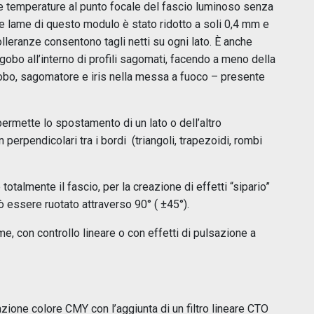
le temperature al punto focale del fascio luminoso senza
e lame di questo modulo è stato ridotto a soli 0,4 mm e
lleranze consentono tagli netti su ogni lato. È anche
gobo all’interno di profili sagomati, facendo a meno della
 gobo, sagomatore e iris nella messa a fuoco – presente
ermette lo spostamento di un lato o dell’altro
perpendicolari tra i bordi (triangoli, trapezoidi, rombi
totalmente il fascio, per la creazione di effetti “sipario”
uò essere ruotato attraverso 90° ( ±45°).
me, con controllo lineare o con effetti di pulsazione a
zione colore CMY con l’aggiunta di un filtro lineare CTO