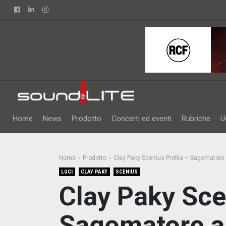
Facebook
Linkedin
Instagram
Home
News
Prodotto
Concerti ed eventi
Rubriche
U
Home
Prodotto
Clay Paky Scenius Profile – Sagomatore 
LUCI
CLAY PAKY
SCENIUS
Clay Paky Sce
Sagomatore a 