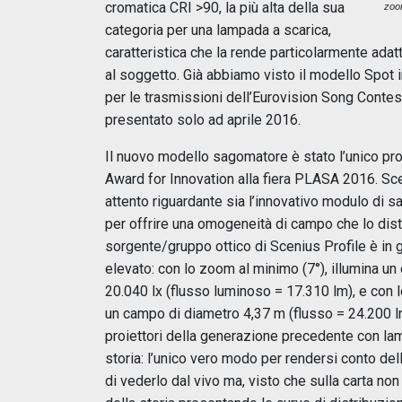
cromatica CRI >90, la più alta della sua
zoo
categoria per una lampada a scarica,
caratteristica che la rende particolarmente adatta
al soggetto. Già abbiamo visto il modello Spot im
per le trasmissioni dell’Eurovision Song Contest
presentato solo ad aprile 2016.
Il nuovo modello sagomatore è stato l’unico pro
Award for Innovation alla fiera PLASA 2016. Scen
attento riguardante sia l’innovativo modulo di s
per offrire una omogeneità di campo che lo disti
sorgente/gruppo ottico di Scenius Profile è in
elevato: con lo zoom al minimo (7°), illumina u
20.040 lx (flusso luminoso = 17.310 lm), e con
un campo di diametro 4,37 m (flusso = 24.200 lm).
proiettori della generazione precedente con lam
storia: l’unico vero modo per rendersi conto del
di vederlo dal vivo ma, visto che sulla carta no