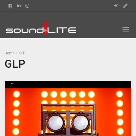
Facebook
Linkedin
Instagram
Home
GLP
GLP
Luci