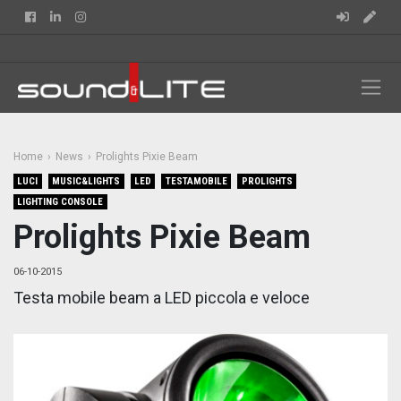
Facebook
Linkedin
Instagram
Home
News
Prolights Pixie Beam
LUCI
MUSIC&LIGHTS
LED
TESTAMOBILE
PROLIGHTS
LIGHTING CONSOLE
Prolights Pixie Beam
06-10-2015
Testa mobile beam a LED piccola e veloce