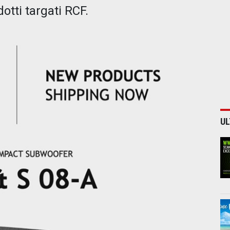
otti targati RCF.
UL