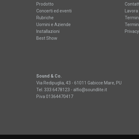
Prodotto
Contatt
Concerti ed eventi
Lavora 
Rubriche
Termini
Uomini e Aziende
Termini
Installazioni
Privacy
Best Show
Sound & Co.
Via Redipuglia, 43 - 61011 Gabicce Mare, PU
Tel. 333 6478123 -
alfio@soundlite.it
P.iva 01364470417