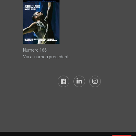
Numero 166
Vai ai numeri precedenti