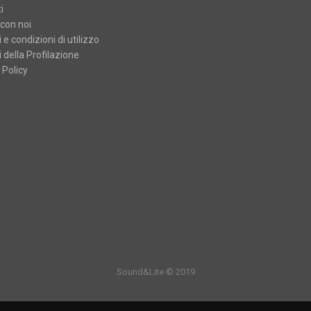
i
con noi
 e condizioni di utilizzo
 della Profilazione
 Policy
Sound&Lite © 2019