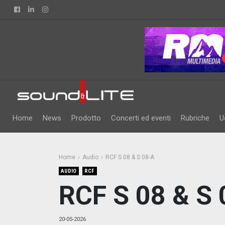
Facebook
Linkedin
Instagram
Home
News
Prodotto
Concerti ed eventi
Rubriche
U
Home
Audio
RCF S 08 & S 08-A
AUDIO
RCF
RCF S 08 & S
20-05-2026