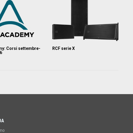
y: Corsi settembre-
RCF serie X
26
DA
amo