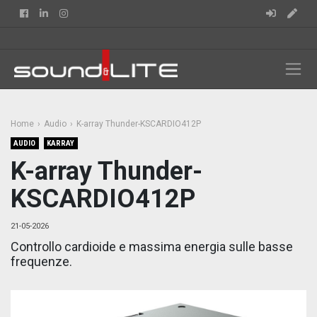
Facebook
Linkedin
Instagram
Home
Audio
K-array Thunder-KSCARDIO412P
AUDIO
KARRAY
K-array Thunder-
KSCARDIO412P
21-05-2026
Controllo cardioide e massima energia sulle basse
frequenze.