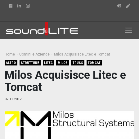
Facebook
Linkedin
Instagram
Home
Uomini e Aziende
Milos Acquisisce Litec e Tomcat
ALTRO
STRUTTURE
LITEC
MILOS
TRUSS
TOMCAT
Milos Acquisisce Litec e
Tomcat
07-11-2012