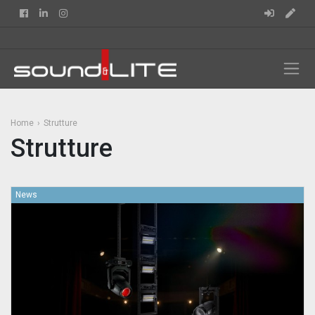
Facebook
Linkedin
Instagram
Home
Strutture
Strutture
News