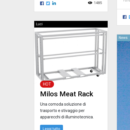
10/
1485
Luci
News
HOT
Milos Meat Rack
Una comoda soluzione di
trasporto e stivaggio per
apparecchi di illuminotecnica.
Leggi tutto