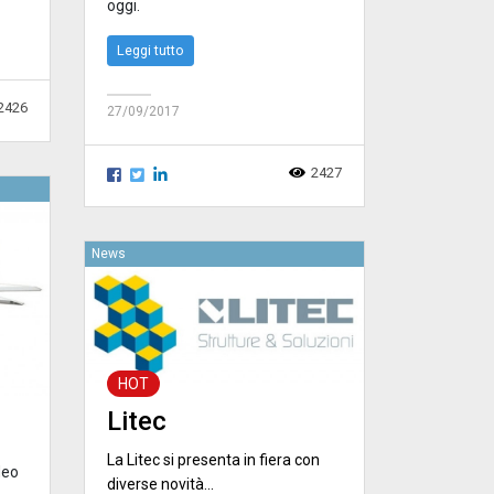
oggi.
Leggi tutto
2426
27/09/2017
2427
News
HOT
Litec
La Litec si presenta in fiera con
deo
diverse novità...