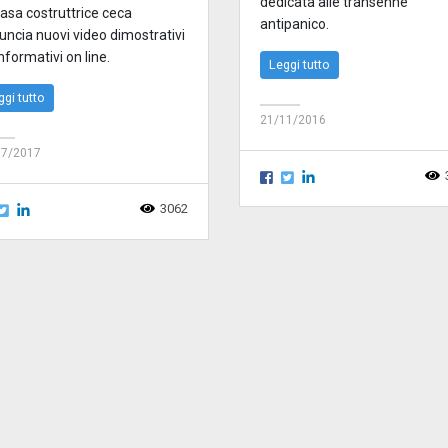
dedicata alle transenne
casa costruttrice ceca
antipanico.
uncia nuovi video dimostrativi
nformativi on line.
Leggi tutto
ggi tutto
21/11/2016
07/2017
3062