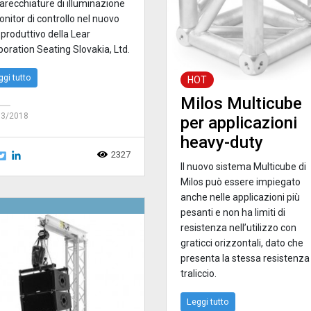
arecchiature di illuminazione
nitor di controllo nel nuovo
 produttivo della Lear
oration Seating Slovakia, Ltd.
ggi tutto
HOT
Milos Multicube
03/2018
per applicazioni
heavy-duty
2327
Il nuovo sistema Multicube di
Milos può essere impiegato
anche nelle applicazioni più
pesanti e non ha limiti di
resistenza nell’utilizzo con
graticci orizzontali, dato che
presenta la stessa resistenza
traliccio.
Leggi tutto