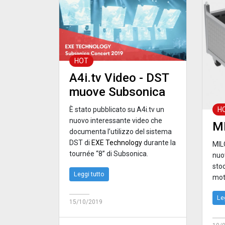
HOT
A4i.tv Video - DST
muove Subsonica
H
È stato pubblicato su A4i.tv un
nuovo interessante video che
MI
documenta l’utilizzo del sistema
DST di
EXE Technology
durante la
MIL
tournée “8” di Subsonica.
nuov
sto
Leggi tutto
mot
Le
15/10/2019