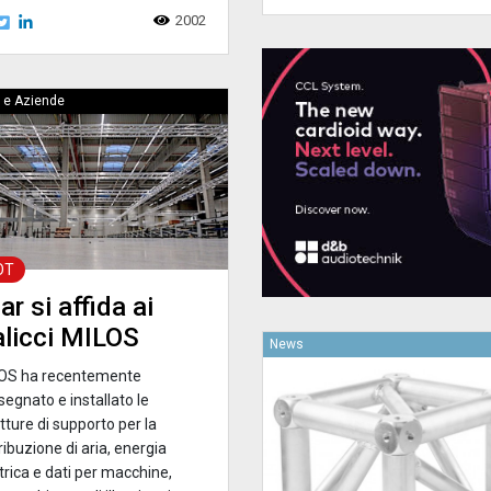
2002
 e Aziende
OT
ar si affida ai
alicci MILOS
News
OS ha recentemente
egnato e installato le
tture di supporto per la
ribuzione di aria, energia
trica e dati per macchine,