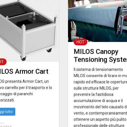
HOT
MILOS Canopy
Tensioning Syst
OT
Il sistema di tensionamento
LOS Armor Cart
MILOS consente di tirare in 
OS presenta Armor Cart, un
rapido ed efficace le copertur
o carrello per il trasporto e lo
sulle strutture MILOS, per
ccaggio di paranchi
prevenire la fastidiosa
orizzati.
accumulazione di acqua e il
movimento del telo causato d
ggi tutto
vento, e contemporaneamen
ottenere un aspetto più pulito
professionale delle strutture