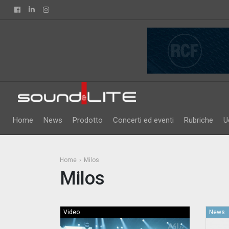
Facebook
Linkedin
Instagram
Home
News
Prodotto
Concerti ed eventi
Rubriche
U
Home
Milos
Milos
Video
News