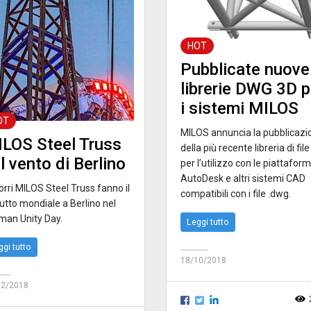
HOT
Pubblicate nuove
librerie DWG 3D p
i sistemi MILOS
OT
MILOS annuncia la pubblicazi
LOS Steel Truss
della più recente libreria di fil
l vento di Berlino
per l’utilizzo con le piattafor
AutoDesk e altri sistemi CAD
orri MILOS Steel Truss fanno il
compatibili con i file .dwg.
utto mondiale a Berlino nel
man Unity Day.
Leggi tutto
ggi tutto
18/10/2018
12/2018