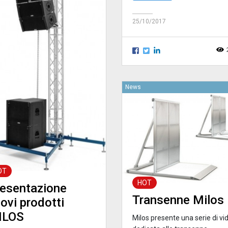
25/10/2017
News
OT
HOT
esentazione
Transenne Milos
ovi prodotti
ILOS
Milos presente una serie di vi