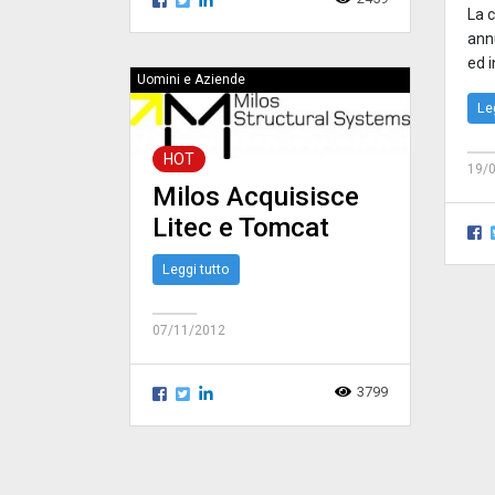
La 
ann
ed i
Uomini e Aziende
Le
HOT
19/
Milos Acquisisce
Litec e Tomcat
Leggi tutto
07/11/2012
3799