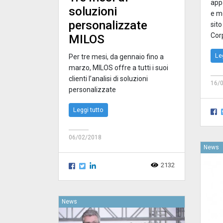
app
soluzioni
e mo
personalizzate
sito
Corp
MILOS
Le
Per tre mesi, da gennaio fino a
marzo, MILOS offre a tutti i suoi
clienti l’analisi di soluzioni
16/
personalizzate
Leggi tutto
06/02/2018
News
2132
News