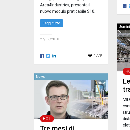
Area4Industries, presenta il
nuovo modulo praticabile S10.
Leggi tutto
Uomini
27/09/2018
1779
H
News
Le
tr
MIL
cons
stru
dist
HOT
elet
Tre mesi di