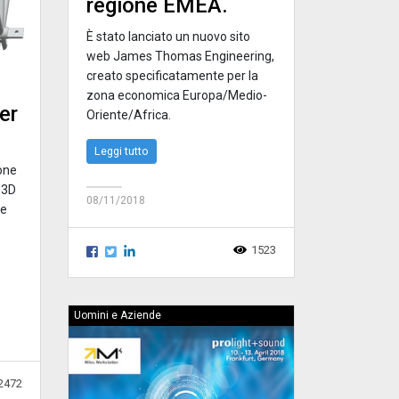
regione EMEA.
È stato lanciato un nuovo sito
web James Thomas Engineering,
creato specificatamente per la
zona economica Europa/Medio-
er
Oriente/Africa.
Leggi tutto
one
e 3D
08/11/2018
me
1523
Uomini e Aziende
2472