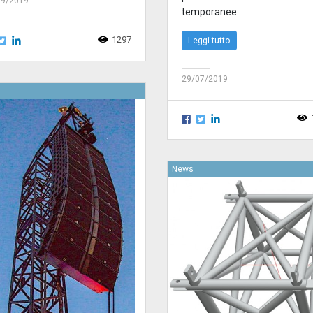
09/2019
temporanee.
1297
Leggi tutto
29/07/2019
News