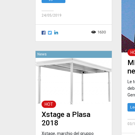
24/05/2019
1630
H
News
MI
ne
Le t
deb
Ger
HOT
Le
Xstage a Plasa
2018
03/
Xstage, marchio del gruppo