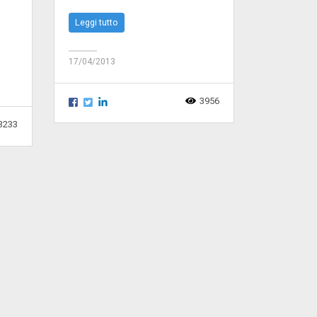
Leggi tutto
17/04/2013
3956
3233