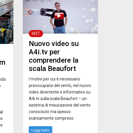
HOT
Nuovo video su
A4i.tv per
comprendere la
em
scala Beaufort
I motivi per cui è necessario
modo
preoccuparsi del vento, nel nuovo
e
video divertente e informativo su
A4i.tv sulla scala Beaufort – un
sistema di misurazione del vento
conosciuto ma spesso
al
scarsamente compreso.
te
 e
Leggi tutto