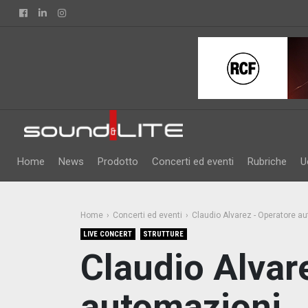
Facebook
Linkedin
Instagram
Home
News
Prodotto
Concerti ed eventi
Rubriche
U
Home
Concerti ed eventi
Claudio Alvarez - Operatore a
LIVE CONCERT
STRUTTURE
Claudio Alvar
automazioni