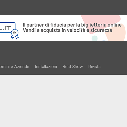
omini e Aziende
Installazioni
Best Show
Rivista