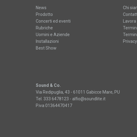
News
Chi si
Prodotto
Contatt
Concerti ed eventi
Lavora 
Rubriche
Termini
Uomini e Aziende
Termini
Installazioni
Privacy
Best Show
Sound & Co.
Via Redipuglia, 43 - 61011 Gabicce Mare, PU
Tel. 333 6478123 -
alfio@soundlite.it
P.iva 01364470417