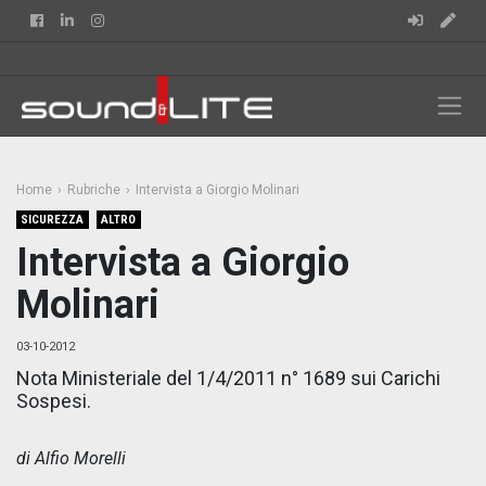
Facebook
Linkedin
Instagram
Home
Rubriche
Intervista a Giorgio Molinari
SICUREZZA
ALTRO
Intervista a Giorgio
Molinari
03-10-2012
Nota Ministeriale del 1/4/2011 n° 1689 sui Carichi
Sospesi.
di Alfio Morelli