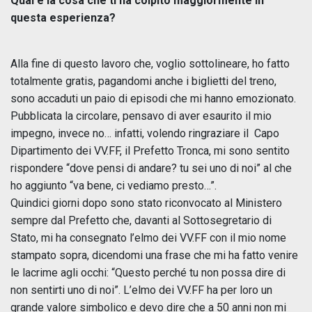
Qual è la cosa che ti ha colpito maggiormente in
questa esperienza?
Alla fine di questo lavoro che, voglio sottolineare, ho fatto
totalmente gratis, pagandomi anche i biglietti del treno,
sono accaduti un paio di episodi che mi hanno emozionato.
Pubblicata la circolare, pensavo di aver esaurito il mio
impegno, invece no… infatti, volendo ringraziare il Capo
Dipartimento dei VV.FF, il Prefetto Tronca, mi sono sentito
rispondere “dove pensi di andare? tu sei uno di noi” al che
ho aggiunto “va bene, ci vediamo presto…”.
Quindici giorni dopo sono stato riconvocato al Ministero
sempre dal Prefetto che, davanti al Sottosegretario di
Stato, mi ha consegnato l’elmo dei VV.FF con il mio nome
stampato sopra, dicendomi una frase che mi ha fatto venire
le lacrime agli occhi: “Questo perché tu non possa dire di
non sentirti uno di noi”. L’elmo dei VV.FF ha per loro un
grande valore simbolico e devo dire che a 50 anni non mi