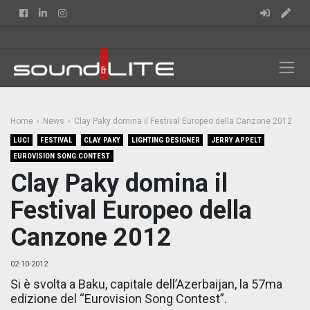
Facebook
Linkedin
Instagram
Home
News
Clay Paky domina il Festival Europeo della Canzone 2012
LUCI
FESTIVAL
CLAY PAKY
LIGHTING DESIGNER
JERRY APPELT
EUROVISION SONG CONTEST
Clay Paky domina il
Festival Europeo della
Canzone 2012
02-10-2012
Si è svolta a Baku, capitale dell’Azerbaijan, la 57ma
edizione del “Eurovision Song Contest”.