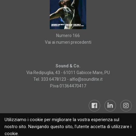
Numero 166
Vai ai numeri precedenti
Sound & Co.
Via Redipuglia, 43 - 61011 Gabicce Mare, PU
Tel. 333 6478123 -
alfio@soundlite.it
P.iva 01364470417
Utilizziamo i cookie per migliorare la vostra esperienza sul
Sound&Lite © 2019
nostro sito. Navigando questo sito, l'utente accetta di utilizzare i
cookie.