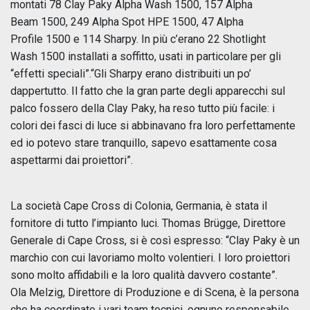
montati 78 Clay Paky Alpha Wash 1500, 157 Alpha
Beam 1500, 249 Alpha Spot HPE 1500, 47 Alpha
Profile 1500 e 114 Sharpy. In più c’erano 22 Shotlight
Wash 1500 installati a soffitto, usati in particolare per gli
“effetti speciali”.“Gli Sharpy erano distribuiti un po’
dappertutto. Il fatto che la gran parte degli apparecchi sul
palco fossero della Clay Paky, ha reso tutto più facile: i
colori dei fasci di luce si abbinavano fra loro perfettamente
ed io potevo stare tranquillo, sapevo esattamente cosa
aspettarmi dai proiettori”.
La società Cape Cross di Colonia, Germania, è stata il
fornitore di tutto l’impianto luci. Thomas Brügge, Direttore
Generale di Cape Cross, si è così espresso: “Clay Paky è un
marchio con cui lavoriamo molto volentieri. I loro proiettori
sono molto affidabili e la loro qualità davvero costante”.
Ola Melzig, Direttore di Produzione e di Scena, è la persona
che ha coordinato i vari team tecnici, ognuno responsabile