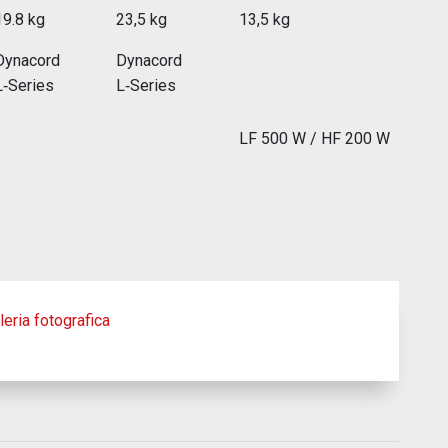
19.8 kg
23,5 kg
13,5 kg
Dynacord
Dynacord
L‑Series
L‑Series
LF 500 W / HF 200 W
leria fotografica