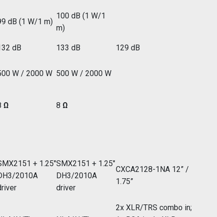
100 dB (1 W/1
99 dB (1 W/1 m)
m)
132 dB
133 dB
129 dB
500 W / 2000 W
500 W / 2000 W
8
Ω
8
Ω
SMX2151 + 1.25"
SMX2151 + 1.25"
CXCA2128-1NA 12” /
DH3/2010A
DH3/2010A
1.75”
driver
driver
2x XLR/TRS combo in;