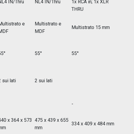
NL4 IN/Thru
NL4 IN/Thru
1x RCA in; 1x XLR
THRU
Multistrato e
Multistrato e
Multistrato 15 mm
MDF
MDF
55°
55°
55°
 sui lati
2 sui lati
-
440 x 364 x 573
475 x 439 x 655
334 x 409 x 484 mm
mm
mm