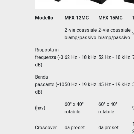
Modello
MFX-12MC
MFX-15MC
2-vie coassiale
2-vie coassiale
biamp/passivo
biamp/passivo
Risposta in
frequenza (-3
62 Hz - 18 kHz
52 Hz - 18 kHz
dB)
Banda
passante (-10
50 Hz - 19 kHz
45 Hz - 19 kHz
dB)
60° x 40°
60° x 40°
(hxv)
rotabile
rotabile
Crossover
da preset
da preset