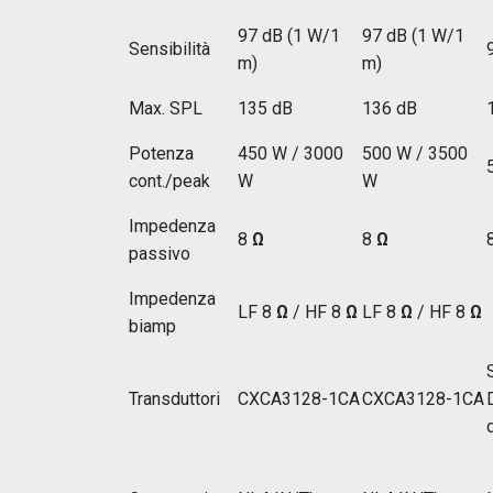
97 dB (1 W/1
97 dB (1 W/1
Sensibilità
m)
m)
Max. SPL
135 dB
136 dB
Potenza
450 W / 3000
500 W / 3500
cont./peak
W
W
Impedenza
8
Ω
8
Ω
passivo
Impedenza
LF 8
Ω
/ HF 8
Ω
LF 8
Ω
/ HF 8
Ω
biamp
Transduttori
CXCA3128-1CA
CXCA3128-1CA