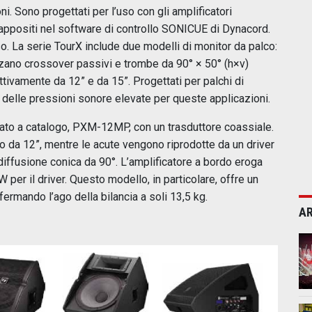
oni. Sono progettati per l’uso con gli amplificatori
appositi nel software di controllo SONICUE di Dynacord.
 La serie TourX include due modelli di monitor da palco:
ano crossover passivi e trombe da 90° × 50° (h×v)
tivamente da 12” e da 15”. Progettati per palchi di
elle pressioni sonore elevate per queste applicazioni.
cato a catalogo, PXM-12MP, con un trasduttore coassiale.
 da 12”, mentre le acute vengono riprodotte da un driver
iffusione conica da 90°. L’amplificatore a bordo eroga
W per il driver. Questo modello, in particolare, offre un
fermando l’ago della bilancia a soli 13,5 kg.
AR