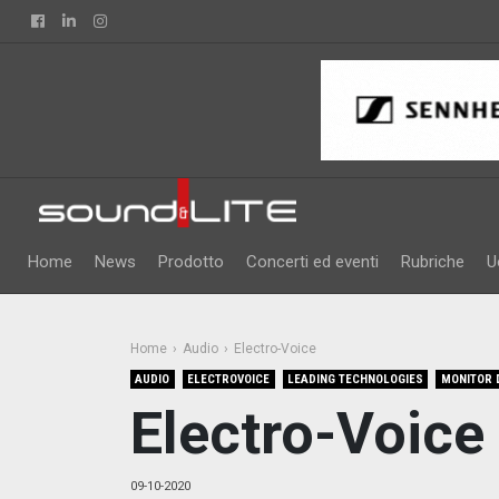
Facebook
Linkedin
Instagram
Home
News
Prodotto
Concerti ed eventi
Rubriche
U
Home
Audio
Electro-Voice
AUDIO
ELECTROVOICE
LEADING TECHNOLOGIES
MONITOR 
Electro-Voice
09-10-2020