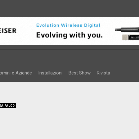
omini e Aziende
Installazioni
Best Show
Rivista
DA PALCO