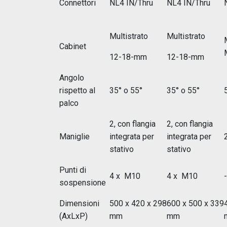
Connettori
NL4 IN/Thru
NL4 IN/Thru
Multistrato
Multistrato
Cabinet
12-18-mm
12-18-mm
Angolo
rispetto al
35° o 55°
35° o 55°
palco
2, con flangia
2, con flangia
Maniglie
integrata per
integrata per
2
stativo
stativo
Punti di
4 x M10
4 x M10
-
sospensione
Dimensioni
500 x 420 x 298
600 x 500 x 339
(AxLxP)
mm
mm