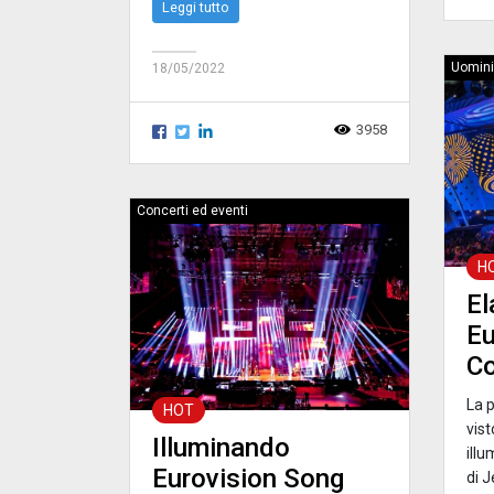
Leggi tutto
Uomini
18/05/2022
3958
Concerti ed eventi
H
El
Eu
Co
La 
HOT
vist
Illuminando
illu
Eurovision Song
di J