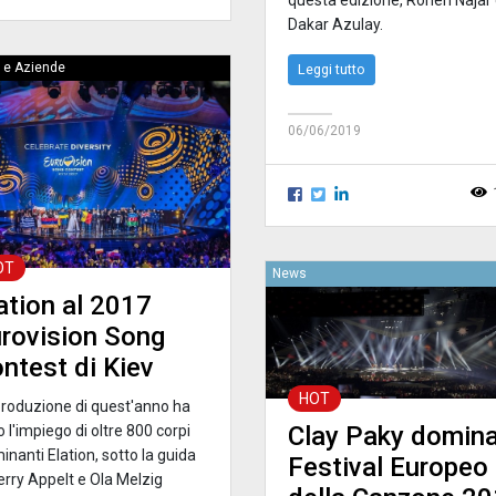
Dakar Azulay.
 e Aziende
Leggi tutto
06/06/2019
OT
News
ation al 2017
rovision Song
ntest di Kiev
HOT
produzione di quest'anno ha
Clay Paky domina 
o l'impiego di oltre 800 corpi
minanti Elation, sotto la guida
Festival Europeo
erry Appelt e Ola Melzig