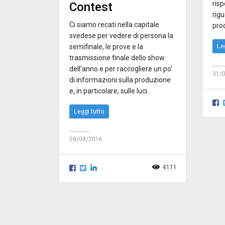
ris
Contest
rigu
Ci siamo recati nella capitale
pro
svedese per vedere di persona la
Le
semifinale, le prove e la
trasmissione finale dello show
dell’anno e per raccogliere un po’
31/
di informazioni sulla produzione
e, in particolare, sulle luci.
Leggi tutto
08/08/2016
4111