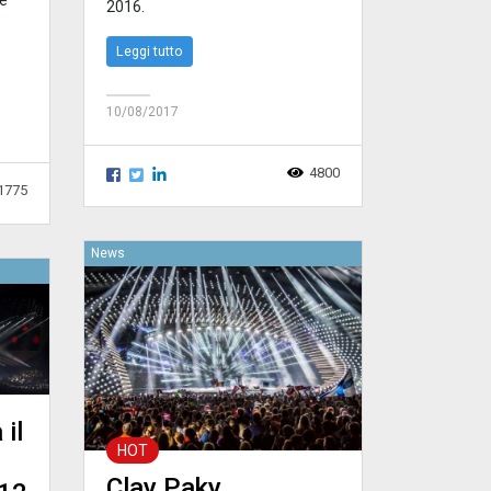
2016.
Leggi tutto
10/08/2017
4800
1775
News
il
HOT
Clay Paky