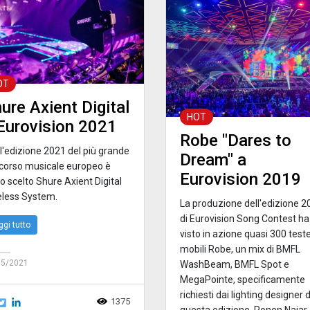
OT
ure Axient Digital
HOT
Eurovision 2021
Robe "Dares to
l'edizione 2021 del più grande
Dream" a
corso musicale europeo è
Eurovision 2019
o scelto Shure Axient Digital
eless System.
La produzione dell'edizione 2
di Eurovision Song Contest ha
ggi tutto
visto in azione quasi 300 test
mobili Robe, un mix di BMFL
05/2021
WashBeam, BMFL Spot e
MegaPointe, specificamente
richiesti dai lighting designer d
1375
questa edizione, Ronen Najar