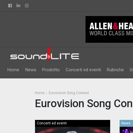
Facebook
Linkedin
Instagram
Home
News
Prodotto
Concerti ed eventi
Rubriche
U
Home
Eurovision Song Contest
Eurovision Song Con
Concerti ed eventi
News