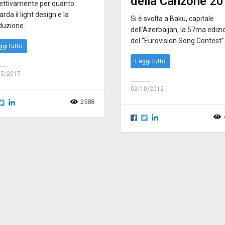
della Canzone 2
pettivamente per quanto
arda il light design e la
Si è svolta a Baku, capitale
duzione.
dell’Azerbaijan, la 57ma ediz
del “Eurovision Song Contest”
ggi tutto
Leggi tutto
05/2017
02/10/2012
2588