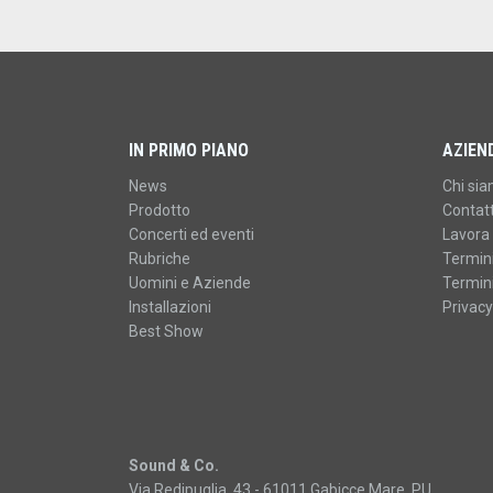
IN PRIMO PIANO
AZIEN
News
Chi si
Prodotto
Contatt
Concerti ed eventi
Lavora 
Rubriche
Termini
Uomini e Aziende
Termini
Installazioni
Privacy
Best Show
Sound & Co.
Via Redipuglia, 43 - 61011 Gabicce Mare, PU