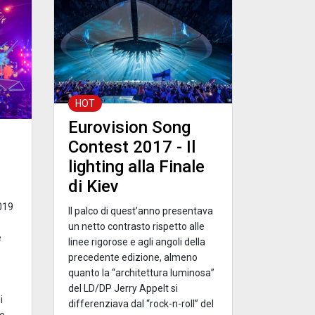
HOT
Eurovision Song
Contest 2017 - Il
lighting alla Finale
di Kiev
019
Il palco di quest’anno presentava
un netto contrasto rispetto alle
e
linee rigorose e agli angoli della
precedente edizione, almeno
quanto la “architettura luminosa”
del LD/DP Jerry Appelt si
i
differenziava dal “rock-n-roll” del
 e