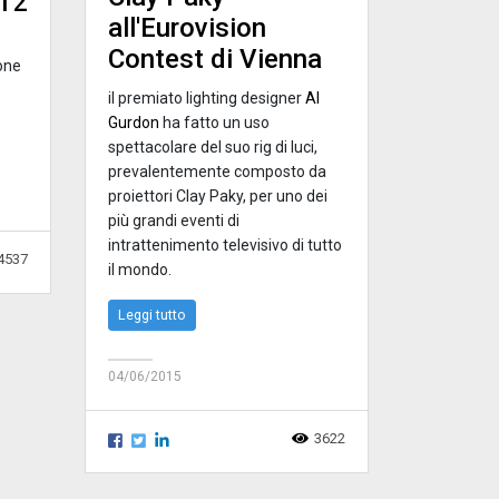
012
all'Eurovision
Contest di Vienna
ione
.
il premiato lighting designer
Al
Gurdon
ha fatto un uso
spettacolare del suo rig di luci,
prevalentemente composto da
proiettori Clay Paky, per uno dei
più grandi eventi di
intrattenimento televisivo di tutto
4537
il mondo.
Leggi tutto
04/06/2015
3622