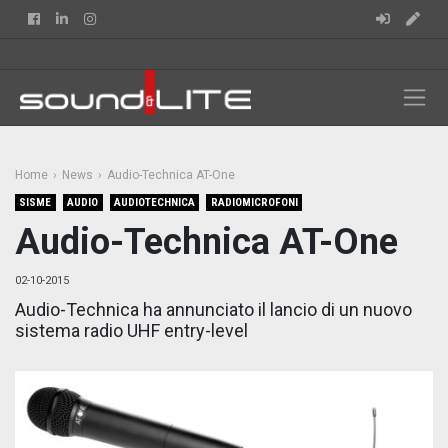
Facebook
Linkedin
Instagram
Home
News
Audio-Technica AT-One
SISME
AUDIO
AUDIOTECHNICA
RADIOMICROFONI
Audio-Technica AT-One
02-10-2015
Audio-Technica ha annunciato il lancio di un nuovo
sistema radio UHF entry-level