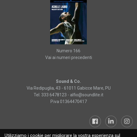
Numero 166
Vai ai numeri precedenti
Sound & Co.
Via Redipuglia, 43 - 61011 Gabicce Mare, PU
Tel. 333 6478123 -
alfio@soundlite.it
P.iva 01364470417
Utilizziamo i cookie per migliorare la vostra esperienza sul