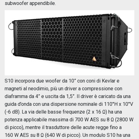
subwoofer appendibile.
S10 incorpora due woofer da 10” con coni di Kevlar e
magneti al neodimio, più un driver a compressione con
diaframma da 4” e uscita da 1,5”. Il driver è caricato da una
guida d’onda con una dispersione nominale di 110°H x 10°V
(-6 dB). La via delle basse frequenze (2 x 16 Ω) ha una
potenza applicabile massima di 700 W AES su 8 Ω (2800 W
di picco), mentre il trasduttore delle acute regge fino a
160 W AES su 8 Ω (640 W di picco). Un modulo S10 ha una