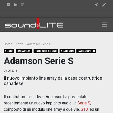
Facebook
Linkedin
Instagram
Home
News
Adamson Serie S
AUDIO
LINEARRAY
PROLIGHT SOUND
ADAMSON
LABGRUPPEN
Adamson Serie S
09-06-2015
Il nuovo impianto line array dalla casa costruttrice
canadese
Il costruttore canadese Adamson ha presentato
recentemente un nuovo impianto audio, la
Serie S
,
composto di un modulo line array a due vie,
S10
, ed un