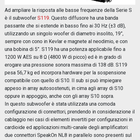
Ad ampliare la risposta alle basse frequenze della Serie S
è il subwoofer
S119
. Questo diffusore ha una banda
passante che si estende in basso fino ai 30 Hz (±3 dB),
utilizzando un singolo woofer di diametro insolito, 19”,
sempre con cono in Kevlar e magnete al neodimio, e con
una bobina di 5”. S119 ha una potenza applicabile fino a
1200 W AES su 8 Ω (4800 W di picco) ed è in grado di
erogare una pressione sonora massima di 138 dB. S119
pesa 56,7 kg ed incorpora hardware per la sospensione
compatibile con quello di S10. Il sub si può impiegare
appeso in array autosostenuti, in cima agli array di S10
oppure in appoggio, anche con gli array S10 sopra.
In questo subwoofer è stata utilizzata una comoda
configurazione di connettori, prendendo in considerazione il
cablaggio nei casi di elementi invertiti per configurazioni in
cardioide ed applicazioni multi-canale degli amplificatori:
due connettori SpeakOn NL8 in parallelo sono presenti sul