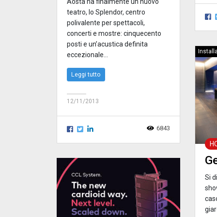
Aosta ha finalmente un nuovo
teatro, lo Splendor, centro
polivalente per spettacoli,
concerti e mostre: cinquecento
posti e un’acustica definita
Install
eccezionale...
Leggi tutto
12/11/2013
6843
H
G
Si d
sho
cas
giar