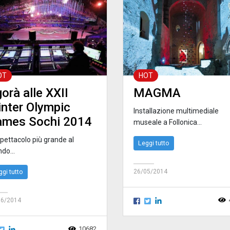
OT
HOT
orà alle XXII
MAGMA
nter Olympic
Installazione multimediale
ames Sochi 2014
museale a Follonica...
spettacolo più grande al
Leggi tutto
do...
ggi tutto
26/05/2014
06/2014
10682