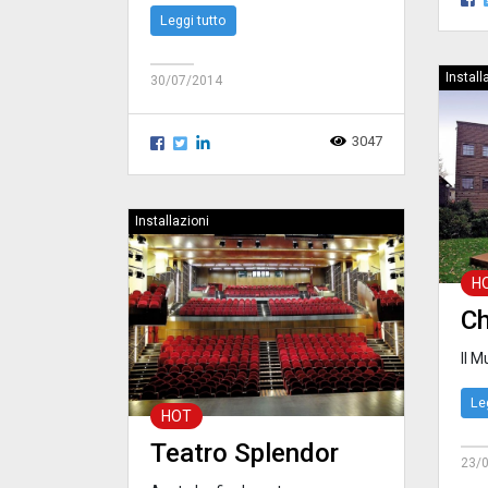
Leggi tutto
Install
30/07/2014
3047
Installazioni
H
Ch
Il 
Le
HOT
Teatro Splendor
23/