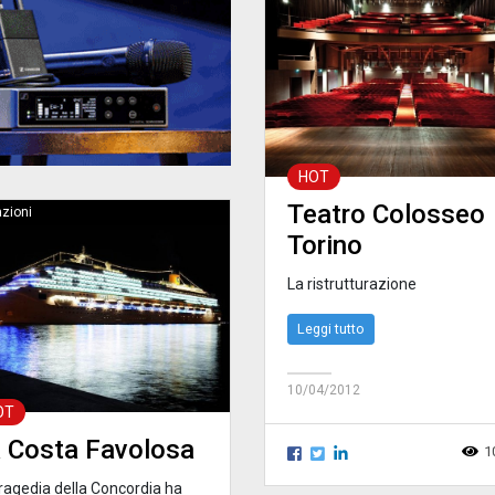
HOT
Teatro Colosseo
azioni
Torino
La ristrutturazione
Leggi tutto
10/04/2012
OT
 Costa Favolosa
1
tragedia della Concordia ha