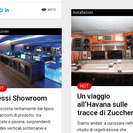
4413
Installazioni
azioni
HOT
OT
Un viaggio
essi Showroom
all’Havana sulle
iscosta nettamente dal tipico
tracce di Zucche
wroom di prodotto: tra
cate e piscine, sorprendenti
Siamo andati a curiosare nell
dini verticali sotterranei e
studio di registrazione che