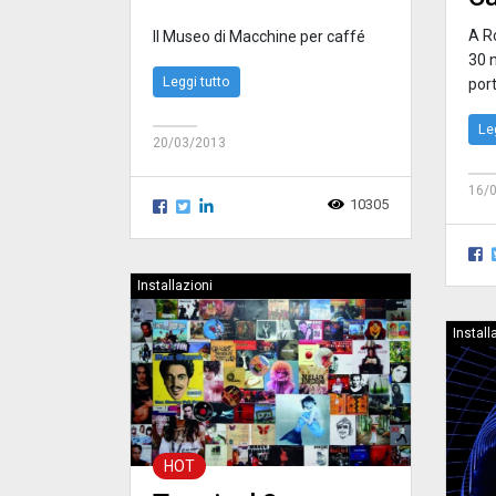
A Ro
Il Museo di Macchine per caffé
30 
Leggi tutto
port
Le
20/03/2013
16/
10305
Installazioni
Install
HOT