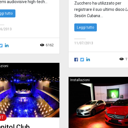
emi audiovisive high-tech...
Zucchero ha utilizzato per
registrare il suo ultimo disco
L
ggi tutto
Sesión Cubana...
Leggi tutto
06/2013
11/07/2013
6162
1
azioni
Installazioni
OT
pitol Club