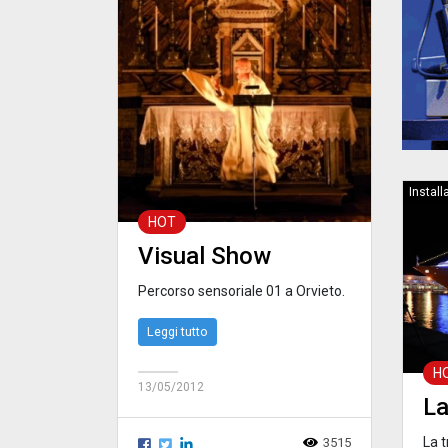
Install
HOT
Visual Show
Percorso sensoriale 01 a Orvieto.
Leggi tutto
H
13/05/2012
La
La 
3515