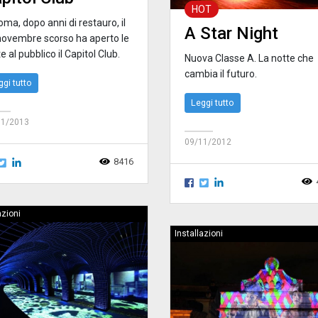
HOT
ma, dopo anni di restauro, il
A Star Night
novembre scorso ha aperto le
e al pubblico il Capitol Club.
Nuova Classe A. La notte che
cambia il futuro.
ggi tutto
Leggi tutto
01/2013
09/11/2012
8416
azioni
Installazioni