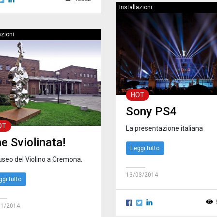
Installazioni
azioni
HOT
Sony PS4
OT
La presentazione italiana
e Sviolinata!
Leggi tutto
Museo del Violino a Cremona.
13/03/2014
ggi tutto
01/2014