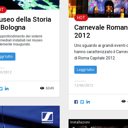
OT
HOT
seo della Storia
Carnevale Roma
 Bologna
2012
pprofondimento dei sistemi
imediali installati nel
museo
temente inaugurato
.
Uno sguardo ai grandi eventi 
hanno caratterizzato il Carne
ggi tutto
di Roma Capitale 2012.
Leggi tutto
10/2012
12/06/2012
6349
Installazioni