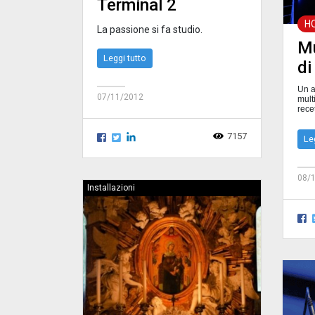
Terminal 2
H
La passione si fa studio.
Mu
Leggi tutto
di
Un a
07/11/2012
mult
rece
7157
Le
08/
Installazioni