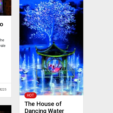
no
che
vale
4225
HOT
The House of
Dancing Water