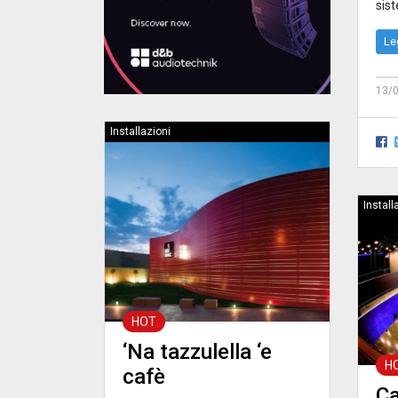
sist
Le
13/
Installazioni
Install
HOT
‘Na tazzulella ‘e
H
cafè
Ca