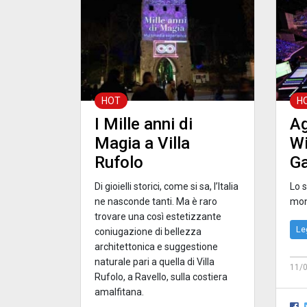
HOT
H
I Mille anni di
Ag
Magia a Villa
Wi
Rufolo
G
Di gioielli storici, come si sa, l’Italia
Lo 
ne nasconde tanti. Ma è raro
mon
trovare una così estetizzante
Le
coniugazione di bellezza
architettonica e suggestione
naturale pari a quella di Villa
11/
Rufolo, a Ravello, sulla costiera
amalfitana.