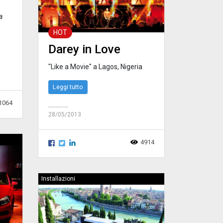
a
HOT
Darey in Love
"Like a Movie" a Lagos, Nigeria
Leggi tutto
1064
28/05/2013
4914
Installazioni