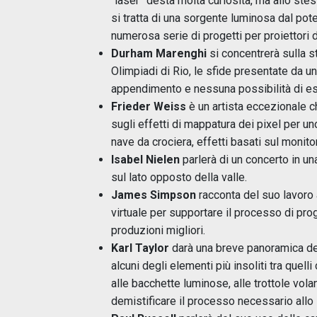
“laser” desta molta curiosità, ma allo st
si tratta di una sorgente luminosa dal pote
numerosa serie di progetti per proiettori 
Durham Marenghi
si concentrerà sulla st
Olimpiadi di Rio, le sfide presentate da u
appendimento e nessuna possibilità di es
Frieder Weiss
è un artista eccezionale ch
sugli effetti di mappatura dei pixel per u
nave da crociera, effetti basati sul monito
Isabel Nielen
parlerà di un concerto in un
sul lato opposto della valle.
James Simpson
racconta del suo lavoro 
virtuale per supportare il processo di prog
produzioni migliori.
Karl Taylor
darà una breve panoramica del
alcuni degli elementi più insoliti tra quel
alle bacchette luminose, alle trottole vola
demistificare il processo necessario allo 