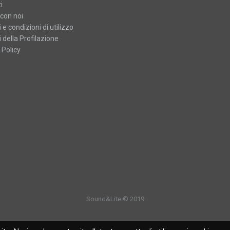
i
con noi
 e condizioni di utilizzo
 della Profilazione
 Policy
Sound&Lite © 2019