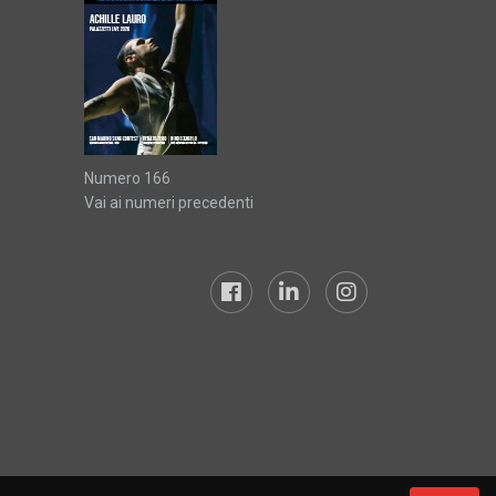
Numero 166
Vai ai numeri precedenti