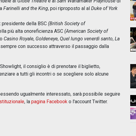
andele al
Globe Theatre
e al
Sam Wanamaker Playhouse
di
ma
Farinelli and the King
, poi riproposto al al
Duke of York
 ex presidente della BSC
(British Society of
ella più alta onoreficienza ASC
(American Society of
to
Casino Royale
,
Goldeneye
,
Quel lungo venerdì santo
,
La
 sempre con successo attraverso il passaggio dalla
owlight, il consiglio è di prenotare il biglietto,
nziare a tutti gli incontri o se scegliere solo alcune
ur essendo ugualmente interessato, sarà possibile seguire
istituzionale
, la
pagina Facebook
o l'account Twitter.