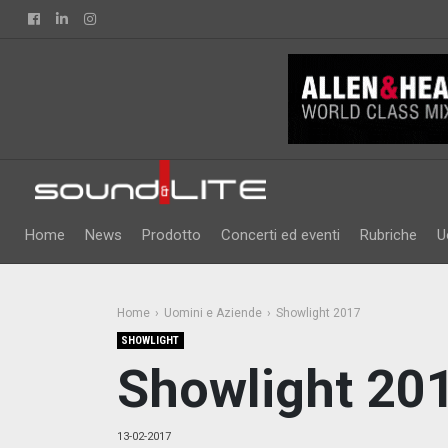
Facebook
Linkedin
Instagram
Home
News
Prodotto
Concerti ed eventi
Rubriche
U
Home
Uomini e Aziende
Showlight 2017
SHOWLIGHT
Showlight 20
13-02-2017