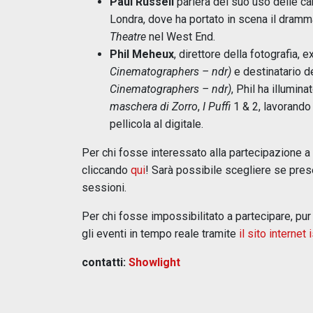
Paul Russell
parlerà del suo uso delle c
Londra, dove ha portato in scena il dram
Theatre
nel West End.
Phil Meheux
, direttore della fotografia,
Cinematographers – ndr)
e destinatario d
Cinematographers – ndr)
, Phil ha illumina
maschera di Zorro
,
I Puffi
1 & 2, lavorando
pellicola al digitale.
Per chi fosse interessato alla partecipazione a Sh
cliccando
qui
! Sarà possibile scegliere se prese
sessioni.
Per chi fosse impossibilitato a partecipare, p
gli eventi in tempo reale tramite
il sito internet 
contatti:
Showlight