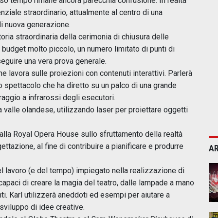
esso tempo rimane ancora parecchia confusione. In realtà
nziale straordinario, attualmente al centro di una
di nuova generazione.
oria straordinaria della cerimonia di chiusura delle
n budget molto piccolo, un numero limitato di punti di
eguire una vera prova generale.
e lavora sulle proiezioni con contenuti interattivi. Parlerà
no spettacolo che ha diretto su un palco di una grande
raggio a infrarossi degli esecutori.
a valle olandese, utilizzando laser per proiettare oggetti
alla Royal Opera House sullo sfruttamento della realtà
ettazione, al fine di contribuire a pianificare e produrre
AR
 lavoro (e del tempo) impiegato nella realizzazione di
li capaci di creare la magia del teatro, dalle lampade a mano
nti. Karl utilizzerà aneddoti ed esempi per aiutare a
sviluppo di idee creative.