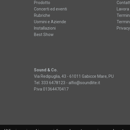
Prodotto
Contatt
Concerti ed eventi
Lavora 
Rubriche
Termini
Uomini e Aziende
Termini
Installazioni
Privacy
Best Show
Sound & Co.
Via Redipuglia, 43 - 61011 Gabicce Mare, PU
Tel. 333 6478123 -
alfio@soundlite.it
P.iva 01364470417