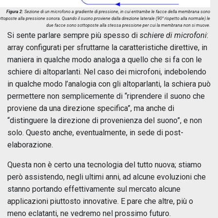
Figura 2:
Sezione di un microfono a gradiente di pressione, in cui entrambe le facce della membrana sono
ttoposte alla pressione sonora. Quando il suono proviene dalla direzione laterale (90° rispetto alla normale) le
due facce sono sottoposte alla stessa pressione per cui la membrana non si muove.
Si sente parlare sempre più spesso di
schiere di microfoni
:
array configurati per sfruttarne la caratteristiche direttive, in
maniera in qualche modo analoga a quello che si fa con le
schiere di altoparlanti. Nel caso dei microfoni, indebolendo
in qualche modo l’analogia con gli altoparlanti, la schiera può
permettere non semplicemente di “riprendere il suono che
proviene da una direzione specifica”, ma anche di
“distinguere la direzione di provenienza del suono”, e non
solo. Questo anche, eventualmente, in sede di post-
elaborazione.
Questa non è certo una tecnologia del tutto nuova; stiamo
però assistendo, negli ultimi anni, ad alcune evoluzioni che
stanno portando effettivamente sul mercato alcune
applicazioni piuttosto innovative. E pare che altre, più o
meno eclatanti, ne vedremo nel prossimo futuro.