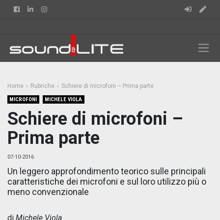
Facebook
Linkedin
Instagram
Home
Rubriche
Schiere di microfoni – Prima parte
MICROFONI
MICHELE VIOLA
Schiere di microfoni –
Prima parte
07-10-2016
Un leggero approfondimento teorico sulle principali
caratteristiche dei microfoni e sul loro utilizzo più o
meno convenzionale
di
Michele Viola