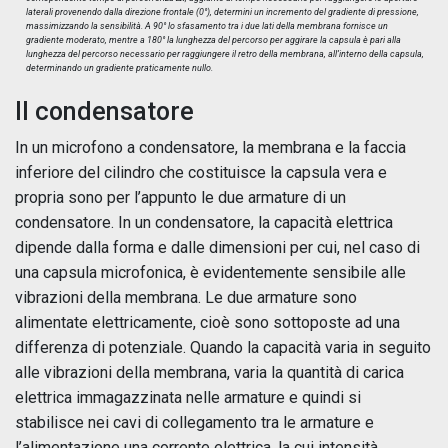
laterali provenendo dalla direzione frontale (0°), determini un incremento del gradiente di pressione,
massimizzando la sensibilità. A 90° lo sfasamento tra i due lati della membrana fornisce un
gradiente moderato, mentre a 180° la lunghezza del percorso per aggirare la capsula è pari alla
lunghezza del percorso necessario per raggiungere il retro della membrana, all’interno della capsula,
determinando un gradiente praticamente nullo.
Il condensatore
In un microfono a condensatore, la membrana e la faccia
inferiore del cilindro che costituisce la capsula vera e
propria sono per l’appunto le due armature di un
condensatore. In un condensatore, la capacità elettrica
dipende dalla forma e dalle dimensioni per cui, nel caso di
una capsula microfonica, è evidentemente sensibile alle
vibrazioni della membrana. Le due armature sono
alimentate elettricamente, cioè sono sottoposte ad una
differenza di potenziale. Quando la capacità varia in seguito
alle vibrazioni della membrana, varia la quantità di carica
elettrica immagazzinata nelle armature e quindi si
stabilisce nei cavi di collegamento tra le armature e
l’alimentazione una corrente elettrica, la cui intensità