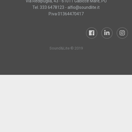
Via Redipuglia, 43 - 61011 Gabicce Mare, PU
Tel. 333 6478123 -
alfio@soundlite.it
P.iva 01364470417
Sound&Lite © 2019