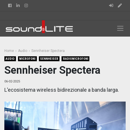
Facebook
Linkedin
Instagram
Home
Audio
Sennheiser Spectera
AUDIO
MICROFONI
SENNHEISER
RADIOMICROFONI
Sennheiser Spectera
06-02-2025
L'ecosistema wireless bidirezionale a banda larga.