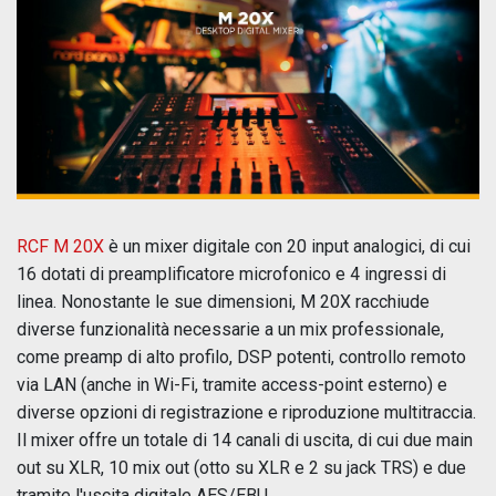
RCF M 20X
è un mixer digitale con 20 input analogici, di cui
16 dotati di preamplificatore microfonico e 4 ingressi di
linea. Nonostante le sue dimensioni, M 20X racchiude
diverse funzionalità necessarie a un mix professionale,
come preamp di alto profilo, DSP potenti, controllo remoto
via LAN (anche in Wi-Fi, tramite access-point esterno) e
diverse opzioni di registrazione e riproduzione multitraccia.
Il mixer offre un totale di 14 canali di uscita, di cui due main
out su XLR, 10 mix out (otto su XLR e 2 su jack TRS) e due
tramite l'uscita digitale AES/EBU.