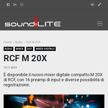
Facebook
Linkedin
Instagram
Home
Audio
RCF M 20X
AUDIO
MIXER
RCF
MIXER DIGITALE
RCF M 20X
12-11-2019
È disponibile il nuovo mixer digitale compatto M 20X
di RCF, con 16 preamp di input e diverse possibilità di
registrazione.