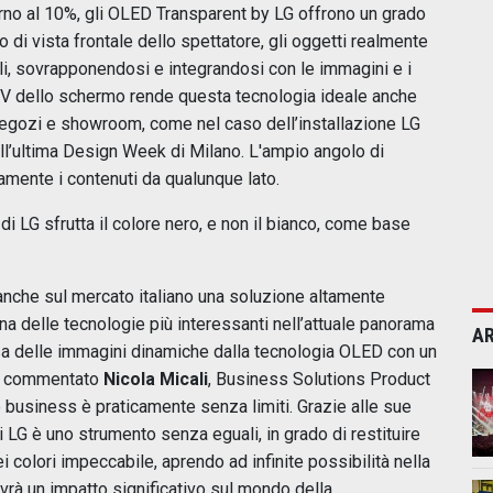
orno al 10%, gli OLED Transparent by LG offrono un grado
o di vista frontale dello spettatore, gli oggetti realmente
ili, sovrapponendosi e integrandosi con le immagini e i
UV dello schermo rende questa tecnologia ideale anche
 negozi e showroom, come nel caso dell’installazione LG
ell’ultima Design Week di Milano. L'ampio angolo di
amente i contenuti da qualunque lato.
 di LG sfrutta il colore nero, e non il bianco, come base
anche sul mercato italiano una soluzione altamente
a delle tecnologie più interessanti nell’attuale panorama
AR
esa delle immagini dinamiche dalla tecnologia OLED con un
ha commentato
Nicola Micali
, Business Solutions Product
o business è praticamente senza limiti. Grazie alle sue
 LG è uno strumento senza eguali, in grado di restituire
ei colori impeccabile, aprendo ad infinite possibilità nella
vrà un impatto significativo sul mondo della