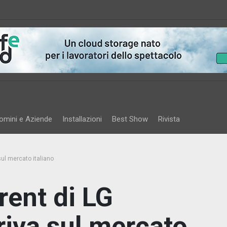
omini e Aziende
Installazioni
Best Show
Rivista
sul mercato italiano
ent di LG
riva sul mercato