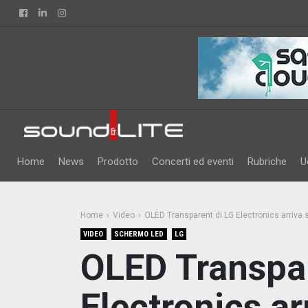
Facebook
Linkedin
Instagram
Home
News
Prodotto
Concerti ed eventi
Rubriche
U
Home
Video
OLED Transparent di LG Electronics arriva 
VIDEO
SCHERMO LED
LG
OLED Transpar
Electronics ar