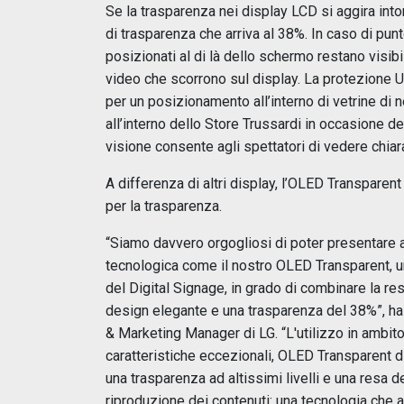
Se la trasparenza nei display LCD si aggira int
di trasparenza che arriva al 38%. In caso di punt
posizionati al di là dello schermo restano visib
video che scorrono sul display. La protezione 
per un posizionamento all’interno di vetrine di
all’interno dello Store Trussardi in occasione d
visione consente agli spettatori di vedere chiar
A differenza di altri display, l’OLED Transparent
per la trasparenza.
“Siamo davvero orgogliosi di poter presentare 
tecnologica come il nostro OLED Transparent, un
del Digital Signage, in grado di combinare la r
design elegante e una trasparenza del 38%”, 
& Marketing Manager di LG. “L'utilizzo in ambit
caratteristiche eccezionali, OLED Transparent di
una trasparenza ad altissimi livelli e una resa d
riproduzione dei contenuti: una tecnologia che a