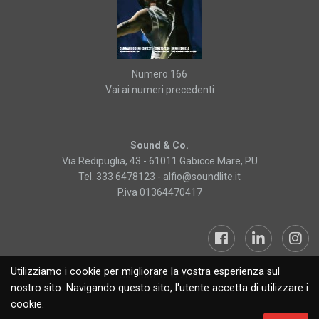
Numero 166
Vai ai numeri precedenti
Sound & Co.
Via Redipuglia, 43 - 61011 Gabicce Mare, PU
Tel. 333 6478123 -
alfio@soundlite.it
P.iva 01364470417
Utilizziamo i cookie per migliorare la vostra esperienza sul
Sound&Lite © 2019
nostro sito. Navigando questo sito, l'utente accetta di utilizzare i
cookie.