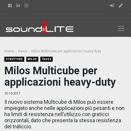
Facebook
Linkedin
Instagram
Home
News
Milos Multicube per applicazioni heavy-duty
STRUTTURE
MILOS
TRUSS
Milos Multicube per
applicazioni heavy-duty
25-10-2017
Il nuovo sistema Multicube di Milos può essere
impiegato anche nelle applicazioni più pesanti e non
ha limiti di resistenza nell’utilizzo con graticci
orizzontali, dato che presenta la stessa resistenza
del traliccio.