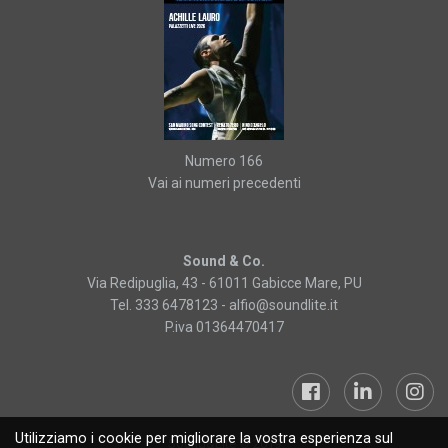
Numero 166
Vai ai numeri precedenti
Sound & Co.
Via Redipuglia, 43 - 61011 Gabicce Mare, PU
Tel. 333 6478123 -
alfio@soundlite.it
P.iva 01364470417
Utilizziamo i cookie per migliorare la vostra esperienza sul
Sound&Lite © 2019