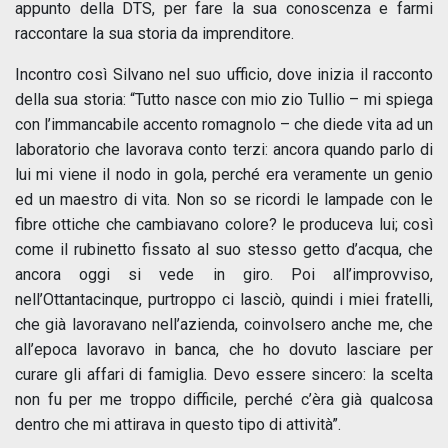
appunto della DTS, per fare la sua conoscenza e farmi
raccontare la sua storia da imprenditore.
Incontro così Silvano nel suo ufficio, dove inizia il racconto
della sua storia: “Tutto nasce con mio zio Tullio – mi spiega
con l’immancabile accento romagnolo – che diede vita ad un
laboratorio che lavorava conto terzi: ancora quando parlo di
lui mi viene il nodo in gola, perché era veramente un genio
ed un maestro di vita. Non so se ricordi le lampade con le
fibre ottiche che cambiavano colore? le produceva lui; così
come il rubinetto fissato al suo stesso getto d’acqua, che
ancora oggi si vede in giro. Poi all’improvviso,
nell’Ottantacinque, purtroppo ci lasciò, quindi i miei fratelli,
che già lavoravano nell’azienda, coinvolsero anche me, che
all’epoca lavoravo in banca, che ho dovuto lasciare per
curare gli affari di famiglia. Devo essere sincero: la scelta
non fu per me troppo difficile, perché c’èra già qualcosa
dentro che mi attirava in questo tipo di attività”.