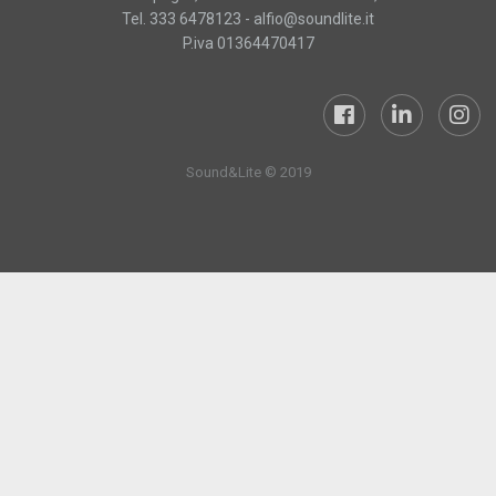
Tel. 333 6478123 -
alfio@soundlite.it
P.iva 01364470417
Sound&Lite © 2019