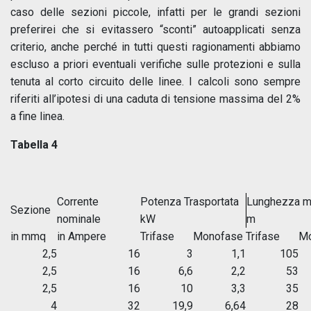
caso delle sezioni piccole, infatti per le grandi sezioni
preferirei che si evitassero “sconti” autoapplicati senza
criterio, anche perché in tutti questi ragionamenti abbiamo
escluso a priori eventuali verifiche sulle protezioni e sulla
tenuta al corto circuito delle linee. I calcoli sono sempre
riferiti all’ipotesi di una caduta di tensione massima del 2%
a fine linea.
Tabella 4
Corrente
Potenza Trasportata
Lunghezza 
Sezione
nominale
kW
m
in mmq
in Ampere
Trifase
Monofase
Trifase
Mo
2,5
16
3
1,1
105
2,5
16
6,6
2,2
53
2,5
16
10
3,3
35
4
32
19,9
6,64
28