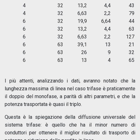
4
32
13,2
4,4
43
4
32
6,63
2,2
79
6
32
19,9
6,64
44
6
32
13,2
4,4
63
6
32
6,63
2,2
127
6
63
39,1
13
21
6
63
26
9
32
6
63
13
4
65
I più attenti, analizzando i dati, avranno notato che la
lunghezza massima di linea nel caso trifase è praticamente
il doppio del monofase, a parità di altri parametri, e che la
potenza trasportata è quasi il triplo.
Questa è la spiegazione della diffusione universale del
sistema trifase: è quello che ha il minor numero di
conduttori per ottenere il miglior risultato di trasporto di