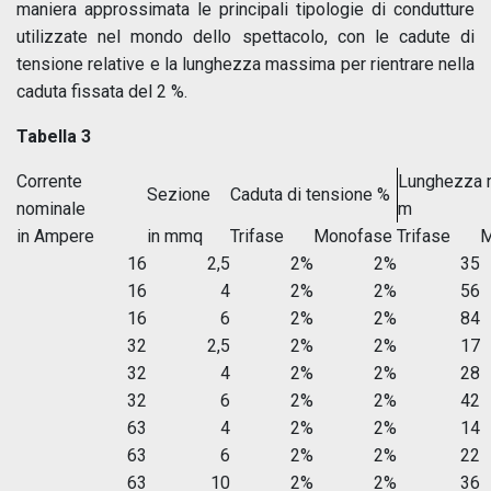
maniera approssimata le principali tipologie di condutture
utilizzate nel mondo dello spettacolo, con le cadute di
tensione relative e la lunghezza massima per rientrare nella
caduta fissata del 2 %.
Tabella 3
Corrente
Lunghezza
Sezione
Caduta di tensione %
nominale
m
in Ampere
in mmq
Trifase
Monofase
Trifase
M
16
2,5
2%
2%
35
16
4
2%
2%
56
16
6
2%
2%
84
32
2,5
2%
2%
17
32
4
2%
2%
28
32
6
2%
2%
42
63
4
2%
2%
14
63
6
2%
2%
22
63
10
2%
2%
36