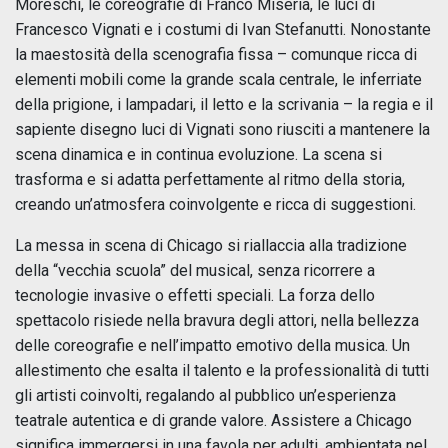
Moreschi, le coreografie di Franco Miseria, le luci di
Francesco Vignati e i costumi di Ivan Stefanutti. Nonostante
la maestosità della scenografia fissa – comunque ricca di
elementi mobili come la grande scala centrale, le inferriate
della prigione, i lampadari, il letto e la scrivania – la regia e il
sapiente disegno luci di Vignati sono riusciti a mantenere la
scena dinamica e in continua evoluzione. La scena si
trasforma e si adatta perfettamente al ritmo della storia,
creando un’atmosfera coinvolgente e ricca di suggestioni.
La messa in scena di Chicago si riallaccia alla tradizione
della “vecchia scuola” del musical, senza ricorrere a
tecnologie invasive o effetti speciali. La forza dello
spettacolo risiede nella bravura degli attori, nella bellezza
delle coreografie e nell’impatto emotivo della musica. Un
allestimento che esalta il talento e la professionalità di tutti
gli artisti coinvolti, regalando al pubblico un’esperienza
teatrale autentica e di grande valore. Assistere a Chicago
significa immergersi in una favola per adulti, ambientata nel