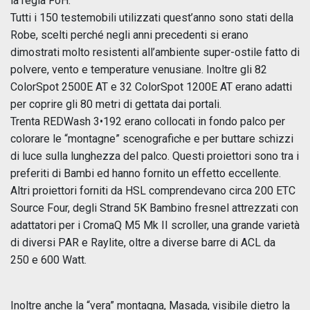
la regia FoH.
Tutti i 150 testemobili utilizzati quest’anno sono stati della
Robe, scelti perché negli anni precedenti si erano
dimostrati molto resistenti all’ambiente super-ostile fatto di
polvere, vento e temperature venusiane. Inoltre gli 82
ColorSpot 2500E AT e 32 ColorSpot 1200E AT erano adatti
per coprire gli 80 metri di gettata dai portali.
Trenta REDWash 3•192 erano collocati in fondo palco per
colorare le “montagne” scenografiche e per buttare schizzi
di luce sulla lunghezza del palco. Questi proiettori sono tra i
preferiti di Bambi ed hanno fornito un effetto eccellente.
Altri proiettori forniti da HSL comprendevano circa 200 ETC
Source Four, degli Strand 5K Bambino fresnel attrezzati con
adattatori per i CromaQ M5 Mk II scroller, una grande varietà
di diversi PAR e Raylite, oltre a diverse barre di ACL da
250 e 600 Watt.
Inoltre anche la “vera” montagna, Masada, visibile dietro la