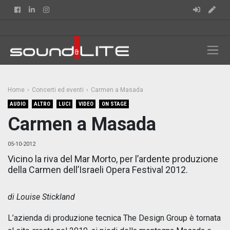
Facebook
Linkedin
Instagram
Home
Concerti ed eventi
Carmen a Masada
AUDIO
ALTRO
LUCI
VIDEO
ON STAGE
Carmen a Masada
05-10-2012
Vicino la riva del Mar Morto, per l’ardente produzione
della Carmen dell’Israeli Opera Festival 2012.
di Louise Stickland
L’azienda di produzione tecnica The Design Group è tornata