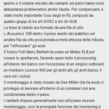
aperto e il volume elevato dei cantanti sul palco hanno reso
abbastanza problematico anche l’audio. Per compensare, è
stato molto importante l’uso degli in-fill, composti da
quattro gruppi di tre dV‑DOSC e tre dV‑SUB.
La linea di ritardo era formato da una fila di otto
L‑Acoustics 108 dietro il primo anello del pubblico ed
un’altra fila da otto posizionata a metà altezza delle tribune,
per “rinfrescare” gli acuti.
Il fonico FoH Barry Bartlett ha usato un Midas XL8 per
mixare lo spettacolo, facendo quasi tutto il processing
all’interno del banco con l’eccezione di un singolo outboard:
un riverbero Lexicon 960 per gli archi alti, gli archi bassi, il
coro ed i solisti.
Il monitoraggio è stato mixato da Dee Miller che ha avuto il
privilegio di lavorare all’interno di un container con aria
condizionata dietro il palco.
I cantanti d’opera generalmente non utilizzano nessun
monitoraggio, così la principale funzione del monitoring è