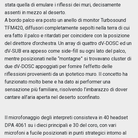
stata quella di emulare i riflessi dei muri, decisamente
assenti in mezzo al deserto.
A bordo palco era posto un anello di monitor Turbosound
TFM420, diffusori completamente sepolti nella terra di cui
era fatto il palco e ritardati per coincidere con la posizione
del direttore d’orchestra. Un array di quattro dV‑DOSC ed un
dV‑SUB era appeso come side-fill su ogni lato del palco,
mentre posizionati nelle “montagne” si trovavano cluster di
due dV‑DOSC appoggiati per fornire l’effetto delle
riflessioni provenienti da un ipotetico muro. Il concetto ha
funzionato molto bene e ha dato ai performer una
sensazione più familiare, risolvendo l’imbarazzo di dover
cantare all’aria aperta nel deserto sconfinato.
Il microfonaggio degli interpreti consisteva in 40 headset
DPA 4061 su i dieci principali e 30 del coro, con vari
microfoni a fucile posizionati in punti strategici intorno al