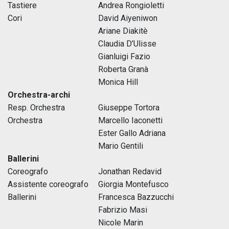
Tastiere
Andrea Rongioletti
Cori
David Aiyeniwon
Ariane Diakitè
Claudia D’Ulisse
Gianluigi Fazio
Roberta Granà
Monica Hill
Orchestra-archi
Resp. Orchestra
Giuseppe Tortora
Orchestra
Marcello Iaconetti
Ester Gallo Adriana
Mario Gentili
Ballerini
Coreografo
Jonathan Redavid
Assistente coreografo
Giorgia Montefusco
Ballerini
Francesca Bazzucchi
Fabrizio Masi
Nicole Marin