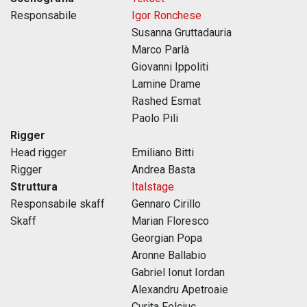
Responsabile
Igor Ronchese
Susanna Gruttadauria
Marco Parlà
Giovanni Ippoliti
Lamine Drame
Rashed Esmat
Paolo Pili
Rigger
Head rigger
Emiliano Bitti
Rigger
Andrea Basta
Struttura
Italstage
Responsabile skaff
Gennaro Cirillo
Skaff
Marian Floresco
Georgian Popa
Aronne Ballabio
Gabriel Ionut Iordan
Alexandru Apetroaie
Curita Felciuc