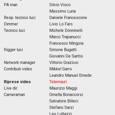
PA man
Silvio Visco
Massimo Luna
Resp. tecnico luci
Daniele Francescone
Dimmer
Livio Lo Faro
Tecnico luci
Michele Donninelli
Marco Trapanucci
Francesco Mingoia
Rigger luci
Simone Bugatti
Giovanni De Santis
Network manager
Vittorio Graziosi
Contributi video
Mikkel Garro
Leandro Manuel Emede
Riprese video
Telemauri
Live dir.
Maurizio Maggi
Cameraman
Ornella Bonaccorsi
Salvatore Billeci
Stefano Sarzi
Leo Luttazzi