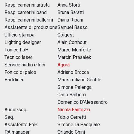
Resp. camerini artista
Anna Storti
Resp. camerini band
Bruna Baratti
Resp. camerini ballerini
Diana Ripani
Assistente di produzione
Samuel Basso
Ufficio stampa
Goigest
Lighting designer
Alain Corthout
Fonico FoH
Marco Monforte
Tecnico laser
Marcin Prasalek
Service audio e luci
Agorà
Fonico di palco
Adriano Brocca
Backliner
Massimiliano Gentile
Simone Palenga
Carlo Barbero
Domenico D’Alessandro
Audio-seq.
Nicola Fantozzi
Seq.
Fabio Cerretti
Assistente FoH
Simone Di Pasquale
PA manager
Orlando Ghini