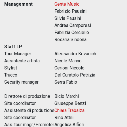
Management
Gente Music
Fabrizio Pausini
Silvia Pausini
Andrea Camporesi
Fabrizia Cerciello
Rosaria Sindona
Staff LP
Tour Manager
Alessandro Kovacich
Assistente artista
Nicole Manno
Stylist
Cerioni Niccolò
Trucco
Del Curatolo Patrizia
Security manager
Serra Fabio
Direttore di produzione
Bicio Marchi
Site coordinator
Giuseppe Benzi
Assistente di produzione
Chiara Trabalza
Site coordinator
Rino Attili
Ass. tour mngr./Promoter
Angelica Alfieri