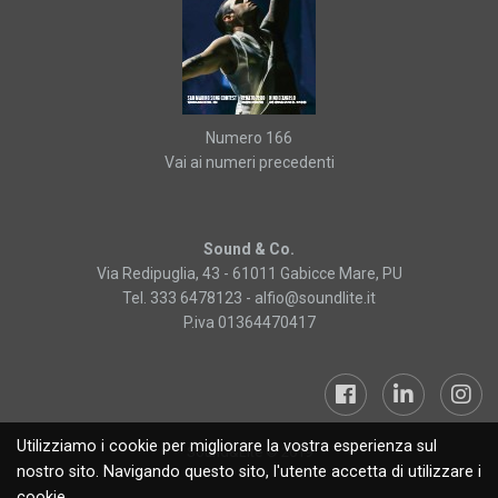
Numero 166
Vai ai numeri precedenti
Sound & Co.
Via Redipuglia, 43 - 61011 Gabicce Mare, PU
Tel. 333 6478123 -
alfio@soundlite.it
P.iva 01364470417
Utilizziamo i cookie per migliorare la vostra esperienza sul
Sound&Lite © 2019
nostro sito. Navigando questo sito, l'utente accetta di utilizzare i
cookie.