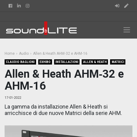
Facebook
Linkedin
Instagram
Home
Audio
Allen & Heath AHM‑32 e AHM‑16
CLAUDIO BAGLIONI
EXHIBO
INSTALLAZIONI
ALLEN & HEATH
MATRICI
Allen & Heath AHM‑32 e
AHM‑16
17-01-2022
La gamma da installazione Allen & Heath si
arricchisce di due nuove Matrici della serie AHM.