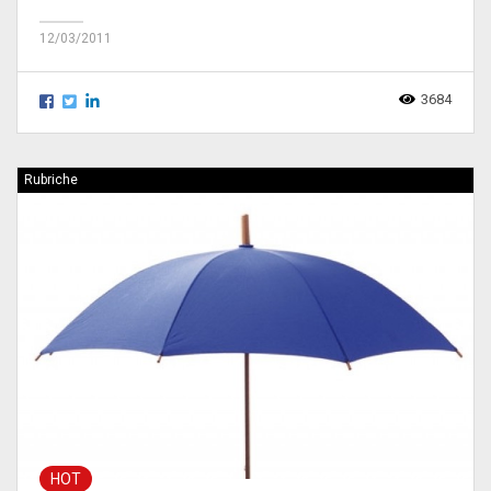
12/03/2011
3684
Rubriche
HOT