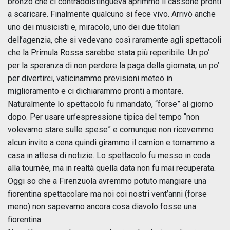
bronzo che ci contraddistingueva aprimmo il cassone pronti
a scaricare. Finalmente qualcuno si fece vivo. Arrivò anche
uno dei musicisti e, miracolo, uno dei due titolari
dell’agenzia, che si vedevano così raramente agli spettacoli
che la Primula Rossa sarebbe stata più reperibile. Un po’
per la speranza di non perdere la paga della giornata, un po’
per divertirci, vaticinammo previsioni meteo in
miglioramento e ci dichiarammo pronti a montare.
Naturalmente lo spettacolo fu rimandato, “forse” al giorno
dopo. Per usare un’espressione tipica del tempo “non
volevamo stare sulle spese” e comunque non ricevemmo
alcun invito a cena quindi girammo il camion e tornammo a
casa in attesa di notizie. Lo spettacolo fu messo in coda
alla tournée, ma in realtà quella data non fu mai recuperata.
Oggi so che a Firenzuola avremmo potuto mangiare una
fiorentina spettacolare ma noi coi nostri vent’anni (forse
meno) non sapevamo ancora cosa diavolo fosse una
fiorentina.