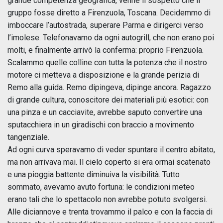
grande competenza geografica, venne il sospetto che il
gruppo fosse diretto a Firenzuola, Toscana. Decidemmo di
imboccare l’autostrada, superare Parma e dirigerci verso
l’imolese. Telefonavamo da ogni autogrill, che non erano poi
molti, e finalmente arrivò la conferma: proprio Firenzuola.
Scalammo quelle colline con tutta la potenza che il nostro
motore ci metteva a disposizione e la grande perizia di
Remo alla guida. Remo dipingeva, dipinge ancora. Ragazzo
di grande cultura, conoscitore dei materiali più esotici: con
una pinza e un cacciavite, avrebbe saputo convertire una
sputacchiera in un giradischi con braccio a movimento
tangenziale.
Ad ogni curva speravamo di veder spuntare il centro abitato,
ma non arrivava mai. Il cielo coperto si era ormai scatenato
e una pioggia battente diminuiva la visibilità. Tutto
sommato, avevamo avuto fortuna: le condizioni meteo
erano tali che lo spettacolo non avrebbe potuto svolgersi.
Alle diciannove e trenta trovammo il palco e con la faccia di