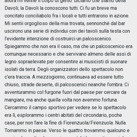
allora mi venne il colpo di genio: diciamo che siamo della
Davoli; la Davoli la conoscono tutti. Ci fu un breve ma
concitato conciliabolo fra i locali e tutti entrarono in azione.
Mi sentii orgoglioso della mia trovata, sennonché dal bar
uscirono una serie di individui con dei tavoli sulla testa con
l’evidente intenzione di costruirci un palcoscenico.
Spiegammo che non era il caso, ma che un palcoscenico era
comunque necessario e che servivano almeno delle assi di
legno sopraelevate per consentire ai musicisti di suonare
isolati da terra. Degli organizzatori dello spettacolo non
c’era traccia. A mezzogiorno, continuava ad essere tutto
chiuso, strade deserte, di palcoscenici neanche l’ombra. Ci
avventurammo col furgone fuori dal paese per cercare da
mangiare, ma anche quella volta non avemmo fortuna.
Cercammo il campo sportivo per vedere se lo spettacolo
era lì, esplorammo i centri abitati del circondario, poche
case, per non fare la fine di Fiorenzuola/Firenzuola. Nulla.
Tornammo in paese. Verso le quattro trovammo qualcuno e