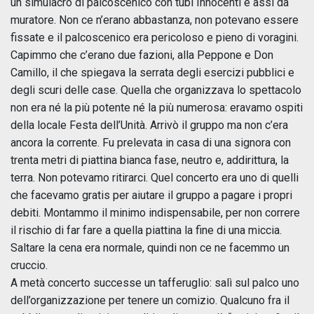
un simulacro di palcoscenico con tubi Innocenti e assi da
muratore. Non ce n’erano abbastanza, non potevano essere
fissate e il palcoscenico era pericoloso e pieno di voragini.
Capimmo che c’erano due fazioni, alla Peppone e Don
Camillo, il che spiegava la serrata degli esercizi pubblici e
degli scuri delle case. Quella che organizzava lo spettacolo
non era né la più potente né la più numerosa: eravamo ospiti
della locale Festa dell’Unità. Arrivò il gruppo ma non c’era
ancora la corrente. Fu prelevata in casa di una signora con
trenta metri di piattina bianca fase, neutro e, addirittura, la
terra. Non potevamo ritirarci. Quel concerto era uno di quelli
che facevamo gratis per aiutare il gruppo a pagare i propri
debiti. Montammo il minimo indispensabile, per non correre
il rischio di far fare a quella piattina la fine di una miccia.
Saltare la cena era normale, quindi non ce ne facemmo un
cruccio.
A metà concerto successe un tafferuglio: salì sul palco uno
dell’organizzazione per tenere un comizio. Qualcuno fra il