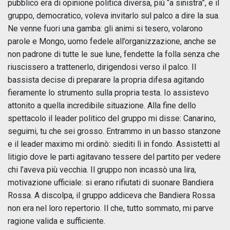
pubblico era di opinione politica diversa, più “a sinistra”, e il
gruppo, democratico, voleva invitarlo sul palco a dire la sua.
Ne venne fuori una gamba: gli animi si tesero, volarono
parole e Mongo, uomo fedele all’organizzazione, anche se
non padrone di tutte le sue lune, fendette la folla senza che
riuscissero a trattenerlo, dirigendosi verso il palco. Il
bassista decise di preparare la propria difesa agitando
fieramente lo strumento sulla propria testa. Io assistevo
attonito a quella incredibile situazione. Alla fine dello
spettacolo il leader politico del gruppo mi disse: Canarino,
seguimi, tu che sei grosso. Entrammo in un basso stanzone
e il leader maximo mi ordinò: siediti lì in fondo. Assistetti al
litigio dove le parti agitavano tessere del partito per vedere
chi l’aveva più vecchia. Il gruppo non incassò una lira,
motivazione ufficiale: si erano rifiutati di suonare Bandiera
Rossa. A discolpa, il gruppo addiceva che Bandiera Rossa
non era nel loro repertorio. Il che, tutto sommato, mi parve
ragione valida e sufficiente.