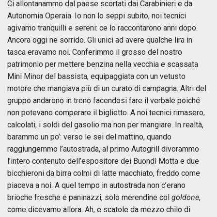
Ci allontanammo dal paese scortati dai Carabinieri e da
Autonomia Operaia. Io non lo seppi subito, noi tecnici
agivamo tranquilli e sereni: ce lo raccontarono anni dopo.
Ancora oggi ne sorrido. Gli unici ad avere qualche lira in
tasca eravamo noi. Conferimmo il grosso del nostro
patrimonio per mettere benzina nella vecchia e scassata
Mini Minor del bassista, equipaggiata con un vetusto
motore che mangiava più di un curato di campagna. Altri del
gruppo andarono in treno facendosi fare il verbale poiché
non potevano comperare il biglietto. A noi tecnici rimasero,
calcolati, i soldi del gasolio ma non per mangiare. In realtà,
barammo un po’: verso le sei del mattino, quando
raggiungemmo l’autostrada, al primo Autogrill divorammo
l’intero contenuto dell’espositore dei Buondì Motta e due
bicchieroni da birra colmi di latte macchiato, freddo come
piaceva a noi. A quel tempo in autostrada non c’erano
brioche fresche e paninazzi, solo merendine col
goldone
,
come dicevamo allora. Ah, e scatole da mezzo chilo di