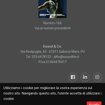
Numero 166
Vai ai numeri precedenti
Sound & Co.
Via Redipuglia, 43 - 61011 Gabicce Mare, PU
Tel. 333 6478123 -
alfio@soundlite.it
P.iva 01364470417
Utilizziamo i cookie per migliorare la vostra esperienza sul
Sound&Lite © 2019
nostro sito. Navigando questo sito, l'utente accetta di utilizzare i
cookie.
Accetta