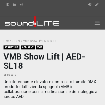
Facebook
Linkedin
Instagram
Home
Luci
VMB Show Lift | AED-SL18
STRUTTURE
AED RENT
VMB
VMB Show Lift | AED-
SL18
25-02-2019
Un interessante elevatore controllato tramite DMX
prodotto dall’azienda spagnola VMB in
collaborazione con la multinazionale del noleggio a
secco AED