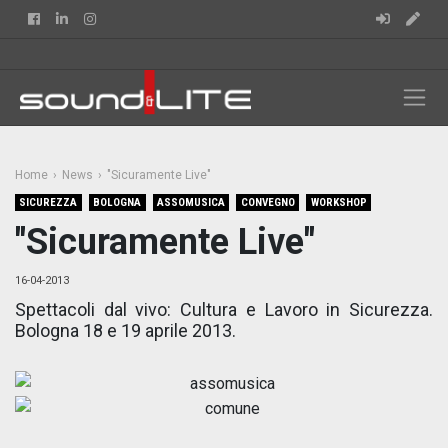
Facebook
Linkedin
Instagram
Home
News
"Sicuramente Live"
SICUREZZA
BOLOGNA
ASSOMUSICA
CONVEGNO
WORKSHOP
"Sicuramente Live"
16-04-2013
Spettacoli dal vivo: Cultura e Lavoro in Sicurezza.
Bologna 18 e 19 aprile 2013.