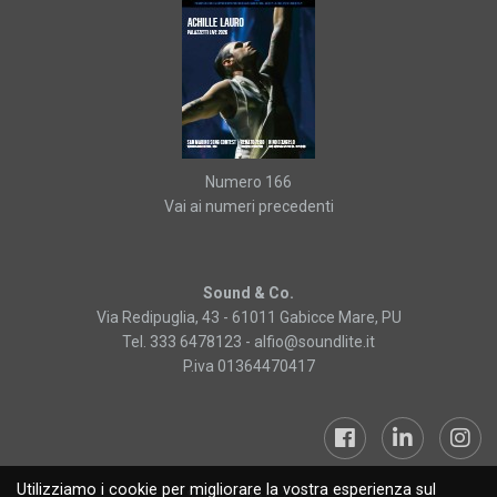
Numero 166
Vai ai numeri precedenti
Sound & Co.
Via Redipuglia, 43 - 61011 Gabicce Mare, PU
Tel. 333 6478123 -
alfio@soundlite.it
P.iva 01364470417
Utilizziamo i cookie per migliorare la vostra esperienza sul
Sound&Lite © 2019