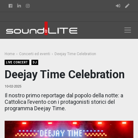
Facebook
Linkedin
Instagram
Home
Concerti ed eventi
Deejay Time Celebration
LIVE CONCERT
DJ
Deejay Time Celebration
10-02-2025
Il nostro primo reportage dal popolo della notte: a
Cattolica l’evento con i protagonisti storici del
programma Deejay Time.