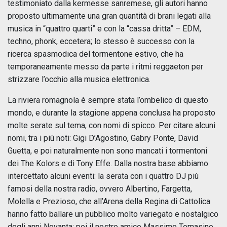
testimoniato dalla kermesse sanremese, gli autori hanno
proposto ultimamente una gran quantità di brani legati alla
musica in “quattro quarti” e con la “cassa dritta” – EDM,
techno, phonk, eccetera; lo stesso è successo con la
ricerca spasmodica del tormentone estivo, che ha
temporaneamente messo da parte i ritmi reggaeton per
strizzare l’occhio alla musica elettronica.
La riviera romagnola è sempre stata l’ombelico di questo
mondo, e durante la stagione appena conclusa ha proposto
molte serate sul tema, con nomi di spicco. Per citare alcuni
nomi, tra i più noti: Gigi D’Agostino, Gabry Ponte, David
Guetta, e poi naturalmente non sono mancati i tormentoni
dei The Kolors e di Tony Effe. Dalla nostra base abbiamo
intercettato alcuni eventi: la serata con i quattro DJ più
famosi della nostra radio, ovvero Albertino, Fargetta,
Molella e Prezioso, che all’Arena della Regina di Cattolica
hanno fatto ballare un pubblico molto variegato e nostalgico
degli anni Novanta; poi il nostro amico Massimo Tomasino