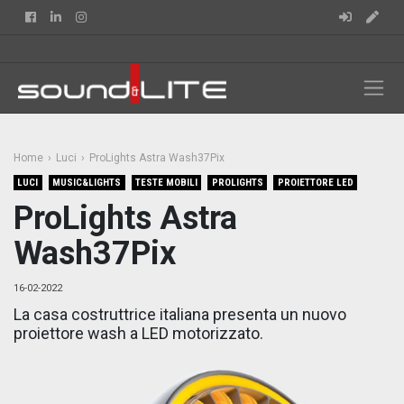
Facebook
Linkedin
Instagram
Home
Luci
ProLights Astra Wash37Pix
LUCI
MUSIC&LIGHTS
TESTE MOBILI
PROLIGHTS
PROIETTORE LED
ProLights Astra
Wash37Pix
16-02-2022
La casa costruttrice italiana presenta un nuovo
proiettore wash a LED motorizzato.