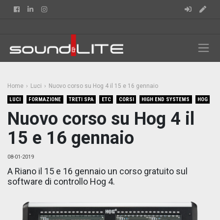
Facebook
Linkedin
Instagram
Home
Luci
Nuovo corso su Hog 4 il 15 e 16 gennaio
LUCI
FORMAZIONE
TRETI SPA
ETC
CORSI
HIGH END SYSTEMS
HOG
Nuovo corso su Hog 4 il
15 e 16 gennaio
08-01-2019
A Riano il 15 e 16 gennaio un corso gratuito sul
software di controllo Hog 4.