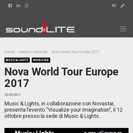
Facebook
Linkedin
Instagram
Home
Uomini e Aziende
Nova World Tour Europe 2017
MUSIC&LIGHTS
NOVASTAR
Nova World Tour Europe
2017
25-09-2017
Music & Lights, in collaborazione con Novastar,
presenta l’evento “Visualize your imagination”, il 12
ottobre presso la sede di Music & Lights.