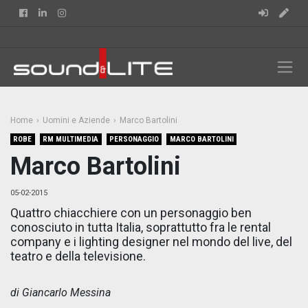
Facebook
Linkedin
Instagram
Home
Uomini e Aziende
Marco Bartolini
ROBE
RM MULTIMEDIA
PERSONAGGIO
MARCO BARTOLINI
Marco Bartolini
05-02-2015
Quattro chiacchiere con un personaggio ben
conosciuto in tutta Italia, soprattutto fra le rental
company e i lighting designer nel mondo del live, del
teatro e della televisione.
di Giancarlo Messina